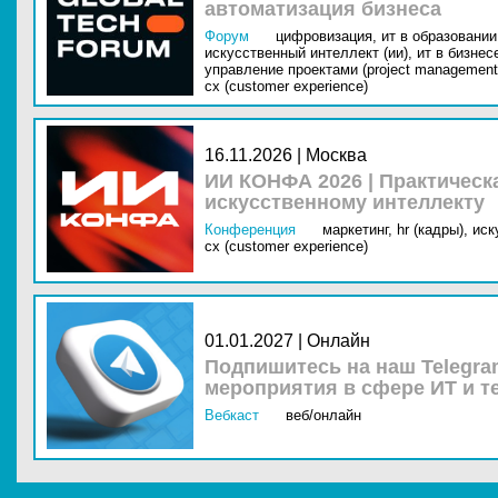
автоматизация бизнеса
Форум
цифровизация,
ит в образовании 
искусственный интеллект (ии),
ит в бизнес
управление проектами (project management
cx (customer experience)
16.11.2026 | Москва
ИИ КОНФА 2026 | Практическ
искусственному интеллекту
Конференция
маркетинг,
hr (кадры),
иск
cx (customer experience)
01.01.2027 | Онлайн
Подпишитесь на наш Telegra
мероприятия в сфере ИТ и т
Вебкаст
веб/онлайн