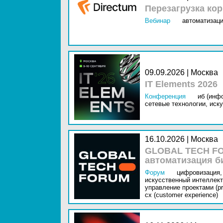
Перезагрузка ко
Вебинар
автоматизаци
09.09.2026 | Москва
IT Elements 2026
Конференция
иб (инф
сетевые технологии,
иску
16.10.2026 | Москва
GLOBAL TECH FO
автоматизация б
Форум
цифровизация,
искусственный интеллект 
управление проектами (pr
cx (customer experience)