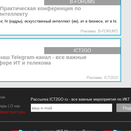
B-FORUMS
 Практическая конференция по
интеллекту
г,
hr (кадры),
искусственный интеллект (ии),
ит в бизнесе,
ит в hr,
Реклама. B-FORUMS
ICT2GO
наш Telegram-канал - все важные
фере ИТ и телекома
Реклама. ICT2GO
тия
Рассылка ICT2GO.ru - все важные мероприятия по ИКТ
керы
|
О нас
нфраструктуры