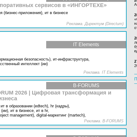
2
рпоративных сервисов в «ИНГОРТЕХЕ»
А
я (бизнес-приложения),
ит в бизнесе
2
«
Реклама. Директум (Directum)
н
о
2
л
IT Elements
б
к
ормационная безопасность),
ит-инфраструктура,
2
сственный интеллект (ии)
2
Реклама. IT Elements
П
B-FORUMS
RUM 2026 | Цифровая трансформация и
изнеса
ит в образовании (edtech),
hr (кадры),
(ии),
ит в бизнесе,
ит в hr,
oject management),
digital-маркетинг (martech),
Реклама. B-FORUMS