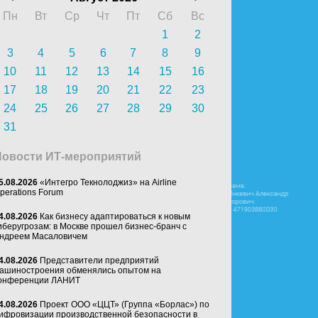
Пн
Вт
Ср
Чт
Пт
Сб
Вс
1
2
3
4
5
6
7
8
9
10
11
12
13
14
15
16
17
18
19
20
21
22
23
24
25
26
27
28
29
30
31
Новости ИТ-мероприятий
5.08.2026
«Интегро Текнолоджиз» на Airline
perations Forum
4.08.2026
Как бизнесу адаптироваться к новым
иберугрозам: в Москве прошел бизнес-бранч с
ндреем Масаловичем
4.08.2026
Представители предприятий
ашиностроения обменялись опытом на
онференции ЛАНИТ
4.08.2026
Проект ООО «ЦЦТ» (Группа «Борлас») по
ифровизации производственной безопасности в