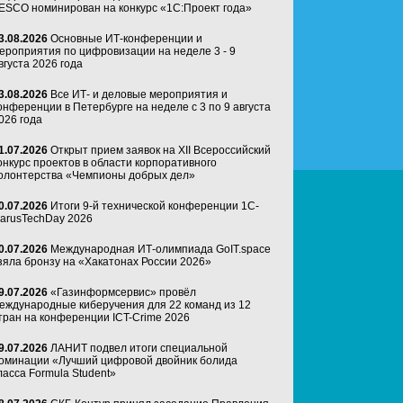
ESCO номинирован на конкурс «1С:Проект года»
3.08.2026
Основные ИТ-конференции и
ероприятия по цифровизации на неделе 3 - 9
вгуста 2026 года
3.08.2026
Все ИТ- и деловые мероприятия и
онференции в Петербурге на неделе с 3 по 9 августа
026 года
1.07.2026
Открыт прием заявок на XII Всероссийский
онкурс проектов в области корпоративного
олонтерства «Чемпионы добрых дел»
0.07.2026
Итоги 9-й технической конференции 1C-
arusTechDay 2026
0.07.2026
Международная ИТ-олимпиада GoIT.space
зяла бронзу на «Хакатонах России 2026»
9.07.2026
«Газинформсервис» провёл
еждународные киберучения для 22 команд из 12
тран на конференции ICT-Crime 2026
9.07.2026
ЛАНИТ подвел итоги специальной
оминации «Лучший цифровой двойник болида
ласса Formula Student»