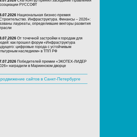
8.07.2026
СКБ Контур принял заседание Правления
ссоциации РУССОФТ
8.07.2026
Национальная бизнес-премия
Строительство. Инфраструктура. Финансы – 2026»:
азваны лауреаты, определившие векторы развития
трасли
8.07.2026
От точечной застройки к городам для
юдей: как прошел форум «Инфраструктура
удущего: цифровые города с устойчивым
ультурным наследием» в ТПП РФ
7.07.2026
Победителей премии «ЭКОТЕХ-ЛИДЕР
026» наградили в Мариинском дворце
родвижение сайтов в Санкт-Петербурге