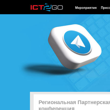
HTTP/1.0 200 OK Cache-Control: no-cache, private Date: Thu, 06
Мероприятия
Прес
Региональная Партнерская
конференция