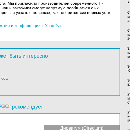
F
ога. Мы пригласили производителей современного IT-
 наши заказчики смогут напрямую пообщаться с их
осы и узнать о новинках, как говорится «из первых уст».
0
м
а
тия и конференции г. Улан-Удэ
0
к
2
3
к
жет быть интересно
в
3
R
неса
3
в
2
м
с
рекомендует
2
н
к
Директум (Directum)