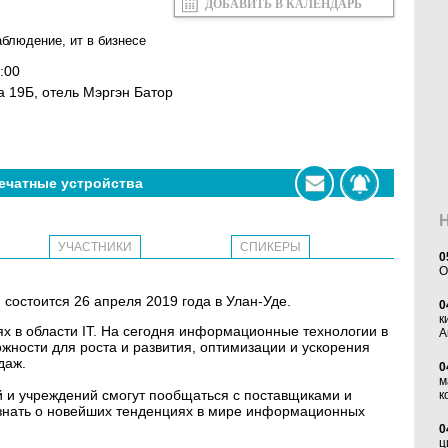
ДОБАВИТЬ В КАЛЕНДАРЬ
аблюдение
,
ит в бизнесе
:00
ва 19Б, отель Мэргэн Батор
ечатные устройства
УЧАСТНИКИ
СПИКЕРЫ
0
O
состоится 26 апреля 2019 года в Улан-Уде.
0
к
х в области IT. На сегодня информационные технологии в
А
ности для роста и развития, оптимизации и ускорения
даж.
0
м
 и учреждений смогут пообщаться с поставщиками и
к
знать о новейших тенденциях в мире информационных
0
ц