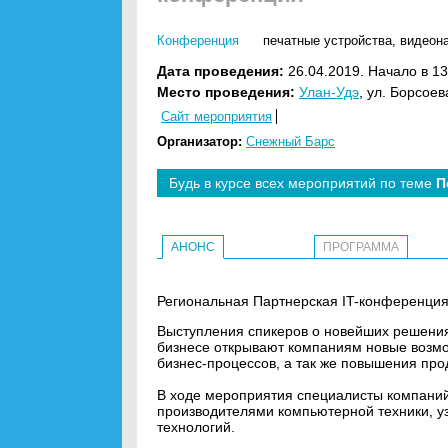
Конференция
печатные устройства
,
видеон
Дата проведения:
26.04.2019. Начало в 13
Место проведения:
Улан-Удэ
, ул. Борсое
Сайт мероприятия
Организатор:
Снежный Барс
Будь в курсе всех мероприятий по теме
П
АНОНС
ПРОГРАММА
Региональная Партнерская IT-конференция 
Выступления спикеров о новейших решения
бизнесе открывают компаниям новые возмож
бизнес-процессов, а так же повышения про
В ходе мероприятия специалисты компаний
производителями компьютерной техники, у
технологий.