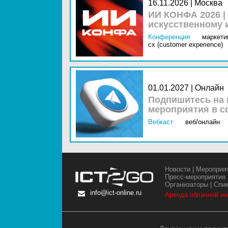
16.11.2026 | Москва
ИИ КОНФА 2026 |
искусственному 
Конференция
маркетин
cx (customer experience)
01.01.2027 | Онлайн
Подпишитесь на 
мероприятия в с
Вебкаст
веб/онлайн
Новости
|
Мероприя
Пресс-мероприятия
Организаторы
|
Спи
info@ict-online.ru
Аренда облачной и