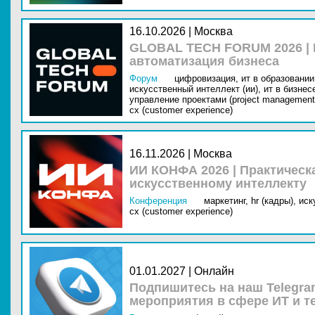
16.10.2026 | Москва
GLOBAL TECH FORUM 2026 |
автоматизация бизнеса
Форум
цифровизация,
ит в образовании 
искусственный интеллект (ии),
ит в бизнес
управление проектами (project management
cx (customer experience)
16.11.2026 | Москва
ИИ КОНФА 2026 | Практическ
искусственному интеллекту
Конференция
маркетинг,
hr (кадры),
иск
cx (customer experience)
01.01.2027 | Онлайн
Подпишитесь на наш Telegra
мероприятия в сфере ИТ и т