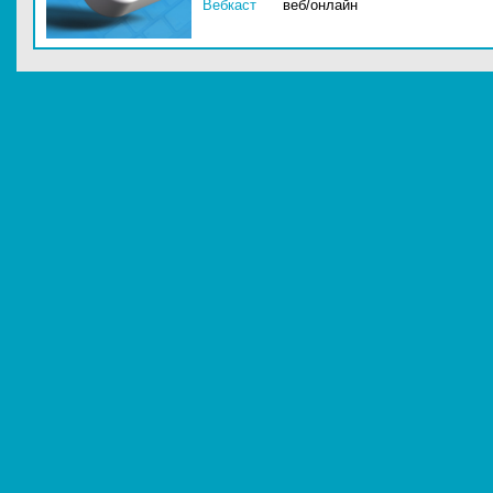
Вебкаст
веб/онлайн