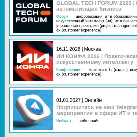
GLOBAL TECH FORUM 2026 |
автоматизация бизнеса
Форум
цифровизация,
ит в образовании 
искусственный интеллект (ии),
ит в бизнес
управление проектами (project management
cx (customer experience)
16.11.2026 | Москва
ИИ КОНФА 2026 | Практическ
искусственному интеллекту
Конференция
маркетинг,
hr (кадры),
иск
cx (customer experience)
01.01.2027 | Онлайн
Подпишитесь на наш Telegra
мероприятия в сфере ИТ и т
Вебкаст
веб/онлайн