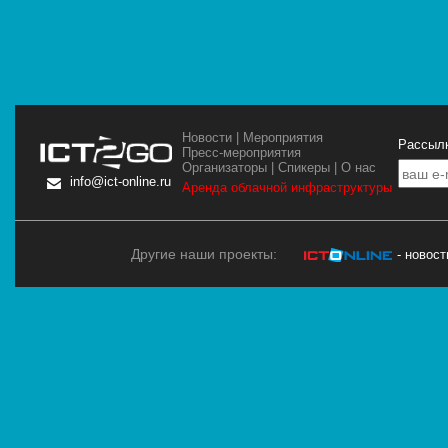
Новости
|
Мероприятия
Рассылк
Пресс-мероприятия
Организаторы
|
Спикеры
|
О нас
info@ict-online.ru
Аренда облачной инфраструктуры
Другие наши проекты:
- новос