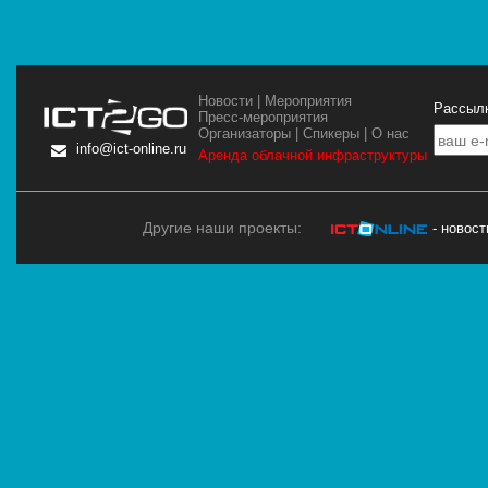
Новости
|
Мероприятия
Рассылк
Пресс-мероприятия
Организаторы
|
Спикеры
|
О нас
info@ict-online.ru
Аренда облачной инфраструктуры
Другие наши проекты:
- новос