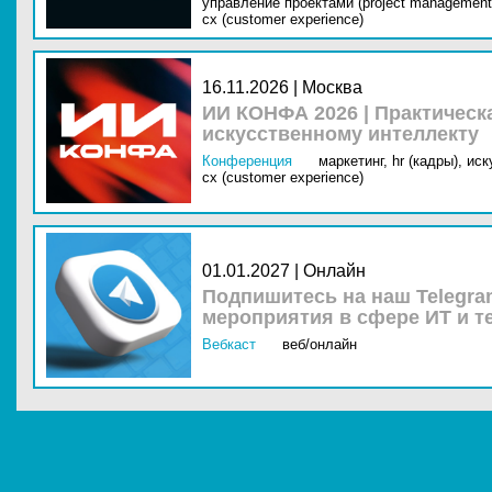
управление проектами (project management
cx (customer experience)
16.11.2026 | Москва
ИИ КОНФА 2026 | Практическ
искусственному интеллекту
Конференция
маркетинг,
hr (кадры),
иск
cx (customer experience)
01.01.2027 | Онлайн
Подпишитесь на наш Telegra
мероприятия в сфере ИТ и т
Вебкаст
веб/онлайн