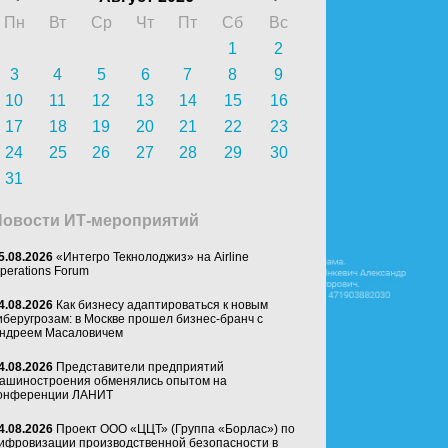
Пн
Вт
Ср
Чт
Пт
Сб
Вс
1
2
3
4
5
6
7
8
9
10
11
12
13
14
15
16
17
18
19
20
21
22
23
24
25
26
27
28
29
30
31
Новости ИТ-мероприятий
5.08.2026
«Интегро Текнолоджиз» на Airline
perations Forum
4.08.2026
Как бизнесу адаптироваться к новым
иберугрозам: в Москве прошел бизнес-бранч с
ндреем Масаловичем
4.08.2026
Представители предприятий
ашиностроения обменялись опытом на
онференции ЛАНИТ
4.08.2026
Проект ООО «ЦЦТ» (Группа «Борлас») по
ифровизации производственной безопасности в