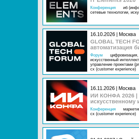
IT Elements 2026
Конференция
иб (инф
сетевые технологии,
иску
16.10.2026 | Москва
GLOBAL TECH FO
автоматизация б
Форум
цифровизация,
искусственный интеллект 
управление проектами (pr
cx (customer experience)
16.11.2026 | Москва
ИИ КОНФА 2026 |
искусственному 
Конференция
маркетин
cx (customer experience)