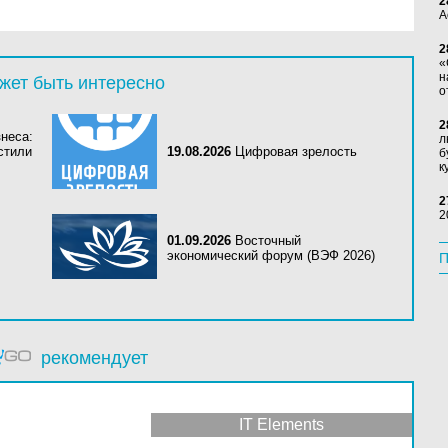
2
А
2
«
н
жет быть интересно
о
2
знеса:
л
стили
19.08.2026
Цифровая зрелость
б
к
2
2
01.09.2026
Восточный
экономический форум (ВЭФ 2026)
П
рекомендует
IT Elements