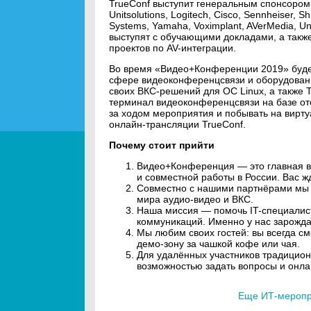
TrueConf выступит генеральным спонсором
Unitsolutions, Logitech, Cisco, Sennheiser, S
Systems, Yamaha, Voximplant, AVerMedia, Uni
выступят с обучающими докладами, а такж
проектов по AV-интеграции.
Во время «Видео+Конференции 2019» будет
сфере видеоконференцсвязи и оборудовани
своих ВКС-решений для ОС Linux, а также
терминал видеоконференцсвязи на базе от
за ходом мероприятия и побывать на вирту
онлайн-трансляции TrueConf.
Почему стоит прийти
Видео+Конференция — это главная вс
и совместной работы в России. Вас 
Совместно с нашими партнёрами мы 
мира аудио-видео и ВКС.
Наша миссия — помочь IT-специалист
коммуникаций. Именно у нас зарожда
Мы любим своих гостей: вы всегда с
демо-зону за чашкой кофе или чая.
Для удалённых участников традицион
возможностью задать вопросы и онла
Еще ИТ-меропри