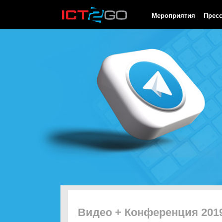
HTTP/1.0 200 OK Cache-Control: no-cache, private Date: Thu, 06
Мероприятия
Прес
Видео + Конференция 201