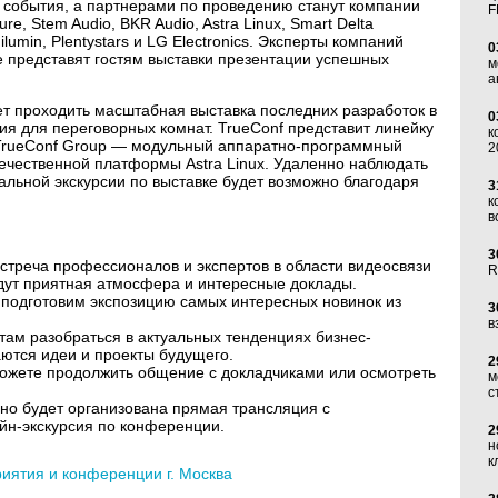
 события, а партнерами по проведению станут компании
F
hure, Stem Audio, BKR Audio, Astra Linux, Smart Delta
lumin, Plentystars и LG Electronics. Эксперты компаний
0
е представят гостям выставки презентации успешных
м
а
 проходить масштабная выставка последних разработок в
0
я для переговорных комнат. TrueConf представит линейку
к
 TrueConf Group — модульный аппаратно-программный
2
ечественной платформы Astra Linux. Удаленно наблюдать
альной экскурсии по выставке будет возможно благодаря
3
к
в
3
треча профессионалов и экспертов в области видеосвязи
R
ждут приятная атмосфера и интересные доклады.
подготовим экспозицию самых интересных новинок из
3
в
ам разобраться в актуальных тенденциях бизнес-
ются идеи и проекты будущего.
2
можете продолжить общение с докладчиками или осмотреть
м
с
но будет организована прямая трансляция с
йн-экскурсия по конференции.
2
н
к
ятия и конференции г. Москва