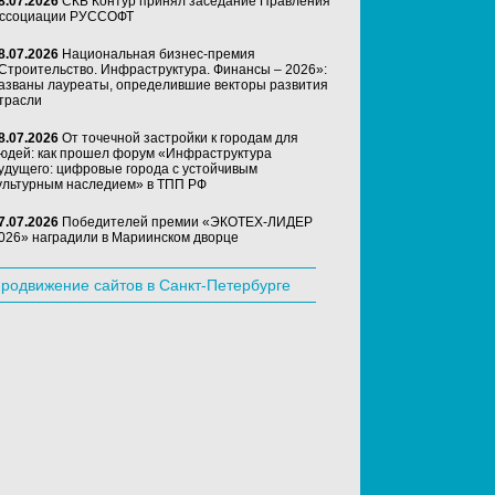
8.07.2026
СКБ Контур принял заседание Правления
ссоциации РУССОФТ
8.07.2026
Национальная бизнес-премия
Строительство. Инфраструктура. Финансы – 2026»:
азваны лауреаты, определившие векторы развития
трасли
8.07.2026
От точечной застройки к городам для
юдей: как прошел форум «Инфраструктура
удущего: цифровые города с устойчивым
ультурным наследием» в ТПП РФ
7.07.2026
Победителей премии «ЭКОТЕХ-ЛИДЕР
026» наградили в Мариинском дворце
родвижение сайтов в Санкт-Петербурге