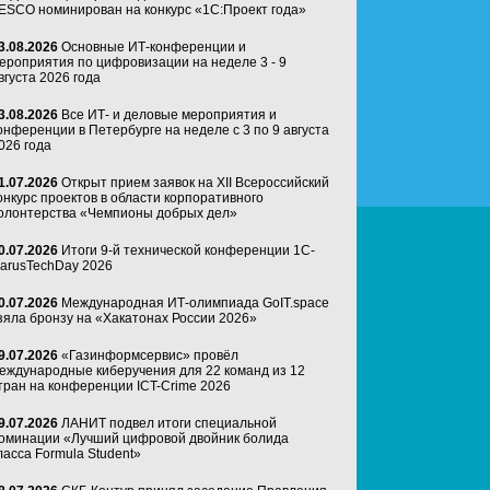
ESCO номинирован на конкурс «1С:Проект года»
3.08.2026
Основные ИТ-конференции и
ероприятия по цифровизации на неделе 3 - 9
вгуста 2026 года
3.08.2026
Все ИТ- и деловые мероприятия и
онференции в Петербурге на неделе с 3 по 9 августа
026 года
1.07.2026
Открыт прием заявок на XII Всероссийский
онкурс проектов в области корпоративного
олонтерства «Чемпионы добрых дел»
0.07.2026
Итоги 9-й технической конференции 1C-
arusTechDay 2026
0.07.2026
Международная ИТ-олимпиада GoIT.space
зяла бронзу на «Хакатонах России 2026»
9.07.2026
«Газинформсервис» провёл
еждународные киберучения для 22 команд из 12
тран на конференции ICT-Crime 2026
9.07.2026
ЛАНИТ подвел итоги специальной
оминации «Лучший цифровой двойник болида
ласса Formula Student»