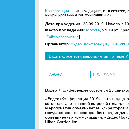
Конференция
ит в медицине
,
ит в бизнесе
,
унифицированные коммуникации (uc)
Дата проведения:
25.09.2019. Начало в 10
Место проведения:
Москва
, ул. Верх. Кра
Сайт мероприятия
Организатор:
Видео+Конференция
,
TrueConf (
Будь в курсе всех мероприятий по теме
И
АНОНС
ПРОГРАММА
Видео + Конференция состоится 25 сентябр
«Видео+Конференция 2019» — пятнадцатое
которое станет главной встречей года для 
Мероприятие объединяет ИТ-директоров и 
государственного сектора, бизнеса, медици
объединённых коммуникаций. «Видео+Конфе
Hilton Garden Inn.