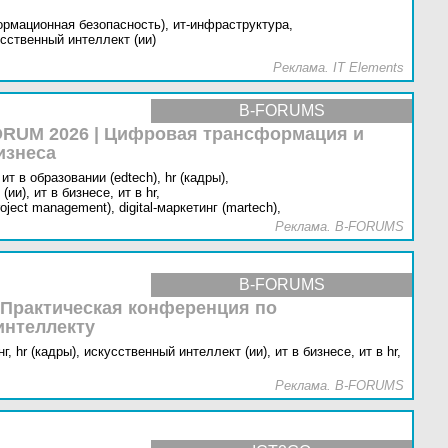
ормационная безопасность),
ит-инфраструктура,
сственный интеллект (ии)
Реклама. IT Elements
B-FORUMS
RUM 2026 | Цифровая трансформация и
изнеса
ит в образовании (edtech),
hr (кадры),
(ии),
ит в бизнесе,
ит в hr,
oject management),
digital-маркетинг (martech),
Реклама. B-FORUMS
B-FORUMS
 Практическая конференция по
интеллекту
г,
hr (кадры),
искусственный интеллект (ии),
ит в бизнесе,
ит в hr,
Реклама. B-FORUMS