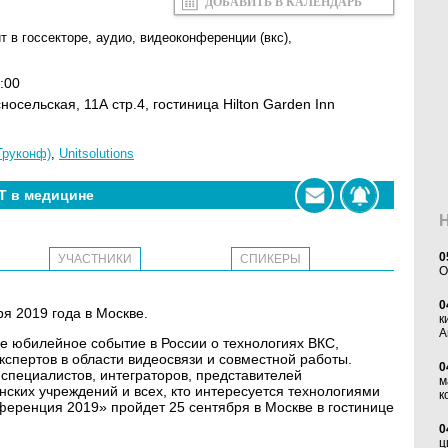
ДОБАВИТЬ В КАЛЕНДАРЬ
ит в госсекторе
,
аудио
,
видеоконференции (вкс)
,
:00
сносельская, 11А стр.4, гостиница Hilton Garden Inn
Труконф)
,
Unitsolutions
Т в медицине
0
УЧАСТНИКИ
СПИКЕРЫ
O
0
я 2019 года в Москве.
к
А
 юбилейное событие в России о технологиях ВКС,
экспертов в области видеосвязи и совместной работы.
0
специалистов, интеграторов, представителей
м
нских учреждений и всех, кто интересуется технологиями
к
ренция 2019» пройдет 25 сентября в Москве в гостинице
0
ц