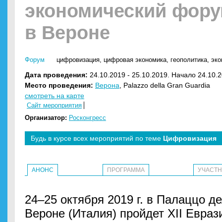
экономический фор
в Вероне
Форум
цифровизация
,
цифровая экономика
,
геополитика
,
эко
Дата проведения:
24.10.2019 - 25.10.2019. Начало 24.10.2
Место проведения:
Верона
, Palazzo della Gran Guardia
смотреть на карте
Сайт мероприятия
Организатор:
Росконгресс
Будь в курсе всех мероприятий по теме
Цифровизация
АНОНС
ПРОГРАММА
УЧАСТ
24–25 октября 2019 г. в Палаццо д
Вероне (Италия) пройдет XII Евра