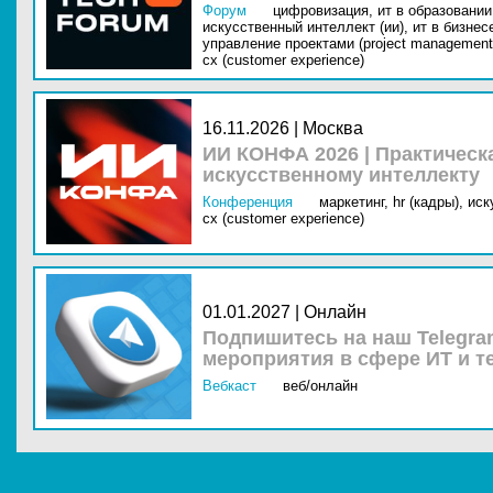
Форум
цифровизация,
ит в образовании 
искусственный интеллект (ии),
ит в бизнес
управление проектами (project management
cx (customer experience)
16.11.2026 | Москва
ИИ КОНФА 2026 | Практическ
искусственному интеллекту
Конференция
маркетинг,
hr (кадры),
иск
cx (customer experience)
01.01.2027 | Онлайн
Подпишитесь на наш Telegra
мероприятия в сфере ИТ и т
Вебкаст
веб/онлайн