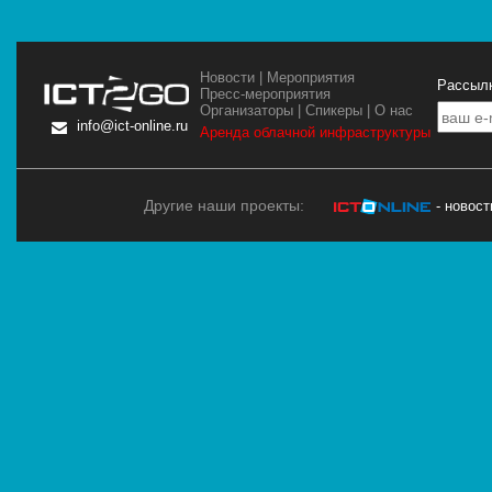
Новости
|
Мероприятия
Рассылк
Пресс-мероприятия
Организаторы
|
Спикеры
|
О нас
info@ict-online.ru
Аренда облачной инфраструктуры
Другие наши проекты:
- новос