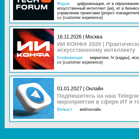
Форум
цифровизация,
ит в образовании 
искусственный интеллект (ии),
ит в бизнес
управление проектами (project management
cx (customer experience)
16.11.2026 | Москва
ИИ КОНФА 2026 | Практическ
искусственному интеллекту
Конференция
маркетинг,
hr (кадры),
иск
cx (customer experience)
01.01.2027 | Онлайн
Подпишитесь на наш Telegra
мероприятия в сфере ИТ и т
Вебкаст
веб/онлайн