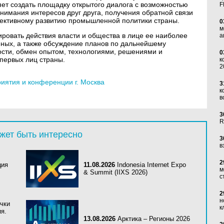
ет создать площадку открытого диалога с возможностью
F
нимания интересов друг друга, получения обратной связи
ективному развитию промышленной политики страны.
0
м
ровать действия власти и общества в лице ее наиболее
а
еных, а также обсуждение планов по дальнейшему
сти, обмен опытом, технологиями, решениями и
0
 первых лиц страны.
к
2
ятия и конференции г. Москва
3
к
в
3
R
жет быть интересно
3
в
2
ция
11.08.2026
Indonesia Internet Expo
м
& Summit (IIXS 2026)
с
2
н
очки
к
я.
13.08.2026
Арктика – Регионы 2026