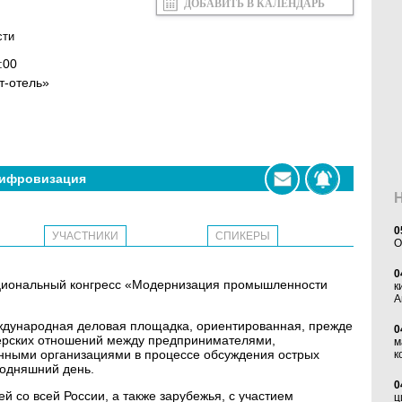
ДОБАВИТЬ В КАЛЕНДАРЬ
сти
:00
т-отель»
ифровизация
0
УЧАСТНИКИ
СПИКЕРЫ
O
0
Национальный конгресс «Модернизация промышленности
к
А
ждународная деловая площадка, ориентированная, прежде
0
нерских отношений между предпринимателями,
м
нными организациями в процессе обсуждения острых
к
годняшний день.
0
 со всей России, а также зарубежья, с участием
ц