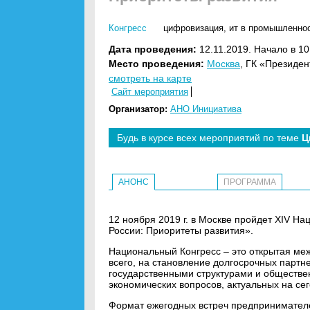
Конгресс
цифровизация
,
ит в промышленно
Дата проведения:
12.11.2019. Начало в 10
Место проведения:
Москва
, ГК «Президен
смотреть на карте
Сайт мероприятия
Организатор:
АНО Инициатива
Будь в курсе всех мероприятий по теме
Ц
АНОНС
ПРОГРАММА
12 ноября 2019 г. в Москве пройдет XIV 
России: Приоритеты развития».
Национальный Конгресс – это открытая ме
всего, на становление долгосрочных парт
государственными структурами и обществе
экономических вопросов, актуальных на се
Формат ежегодных встреч предпринимателей