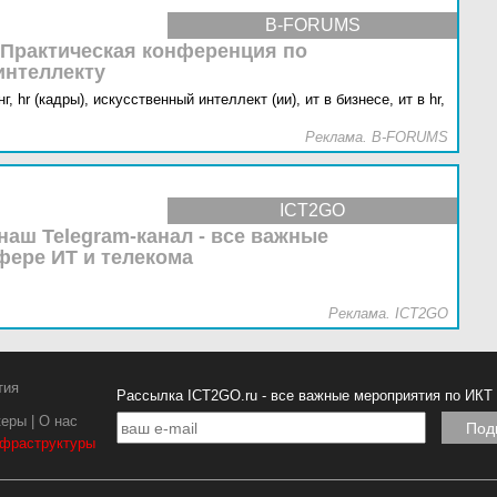
B-FORUMS
 Практическая конференция по
интеллекту
г,
hr (кадры),
искусственный интеллект (ии),
ит в бизнесе,
ит в hr,
Реклама. B-FORUMS
ICT2GO
наш Telegram-канал - все важные
фере ИТ и телекома
Реклама. ICT2GO
тия
Рассылка ICT2GO.ru - все важные мероприятия по ИКТ
керы
|
О нас
нфраструктуры