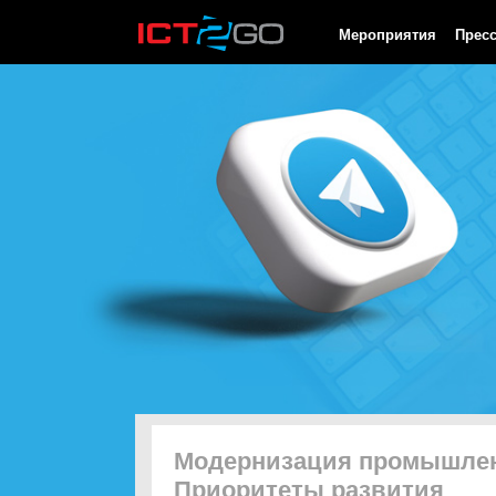
HTTP/1.0 200 OK Cache-Control: no-cache, private Date: Thu, 06
Мероприятия
Прес
Модернизация промышлен
Приоритеты развития