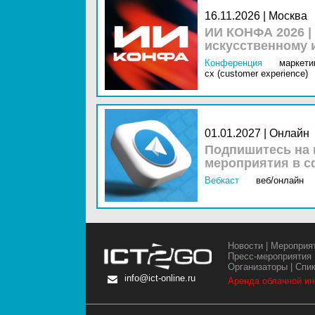
16.11.2026 | Москва
ИИ КОНФА 2026 |
искусственному 
Конференция
маркетин
cx (customer experience)
01.01.2027 | Онлайн
Подпишитесь на 
мероприятия в с
Вебкаст
веб/онлайн
Новости
|
Мероприя
Пресс-мероприятия
Организаторы
|
Спи
info@ict-online.ru
Аренда облачной и