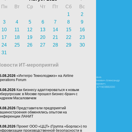
Пн
Вт
Ср
Чт
Пт
Сб
Вс
1
2
3
4
5
6
7
8
9
10
11
12
13
14
15
16
17
18
19
20
21
22
23
24
25
26
27
28
29
30
31
Новости ИТ-мероприятий
5.08.2026
«Интегро Текнолоджиз» на Airline
perations Forum
4.08.2026
Как бизнесу адаптироваться к новым
иберугрозам: в Москве прошел бизнес-бранч с
ндреем Масаловичем
4.08.2026
Представители предприятий
ашиностроения обменялись опытом на
онференции ЛАНИТ
4.08.2026
Проект ООО «ЦЦТ» (Группа «Борлас») по
ифровизации производственной безопасности в