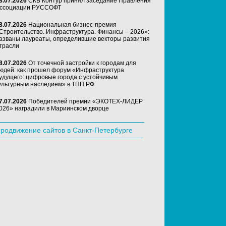
8.07.2026
СКБ Контур принял заседание Правления
ссоциации РУССОФТ
8.07.2026
Национальная бизнес-премия
Строительство. Инфраструктура. Финансы – 2026»:
азваны лауреаты, определившие векторы развития
трасли
8.07.2026
От точечной застройки к городам для
юдей: как прошел форум «Инфраструктура
удущего: цифровые города с устойчивым
ультурным наследием» в ТПП РФ
7.07.2026
Победителей премии «ЭКОТЕХ-ЛИДЕР
026» наградили в Мариинском дворце
родвижение сайтов в Санкт-Петербурге