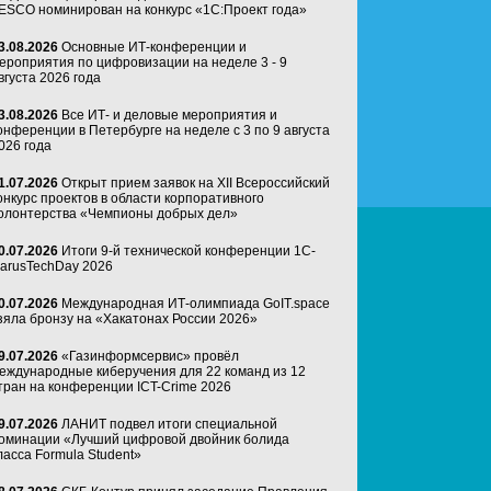
ESCO номинирован на конкурс «1С:Проект года»
3.08.2026
Основные ИТ-конференции и
ероприятия по цифровизации на неделе 3 - 9
вгуста 2026 года
3.08.2026
Все ИТ- и деловые мероприятия и
онференции в Петербурге на неделе с 3 по 9 августа
026 года
1.07.2026
Открыт прием заявок на XII Всероссийский
онкурс проектов в области корпоративного
олонтерства «Чемпионы добрых дел»
0.07.2026
Итоги 9-й технической конференции 1C-
arusTechDay 2026
0.07.2026
Международная ИТ-олимпиада GoIT.space
зяла бронзу на «Хакатонах России 2026»
9.07.2026
«Газинформсервис» провёл
еждународные киберучения для 22 команд из 12
тран на конференции ICT-Crime 2026
9.07.2026
ЛАНИТ подвел итоги специальной
оминации «Лучший цифровой двойник болида
ласса Formula Student»