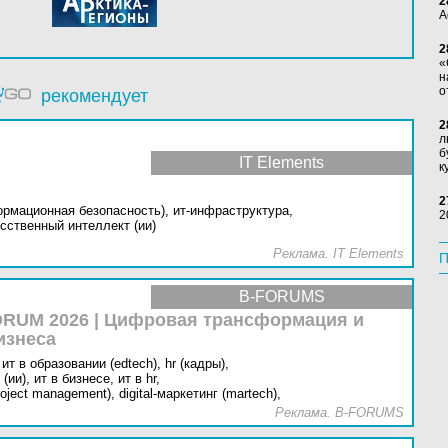
2
А
2
«
н
о
рекомендует
2
л
б
IT Elements
к
2
ормационная безопасность),
ит-инфраструктура,
2
сственный интеллект (ии)
Реклама. IT Elements
П
B-FORUMS
RUM 2026 | Цифровая трансформация и
изнеса
ит в образовании (edtech),
hr (кадры),
(ии),
ит в бизнесе,
ит в hr,
oject management),
digital-маркетинг (martech),
Реклама. B-FORUMS