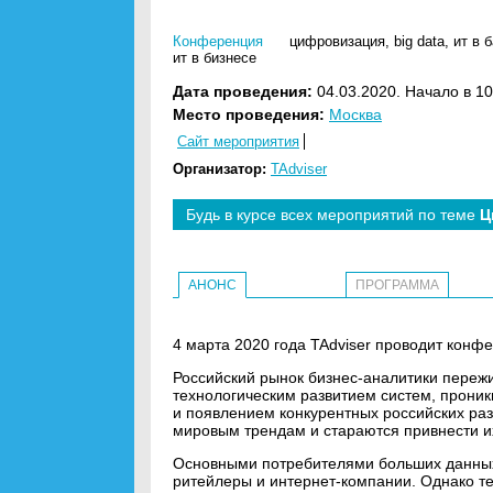
Конференция
цифровизация
,
big data
,
ит в 
ит в бизнесе
Дата проведения:
04.03.2020. Начало в 10
Место проведения:
Москва
Сайт мероприятия
Организатор:
TAdviser
Будь в курсе всех мероприятий по теме
Ц
АНОНС
ПРОГРАММА
4 марта 2020 года TAdviser проводит конфе
Российский рынок бизнес-аналитики переж
технологическим развитием систем, прони
и появлением конкурентных российских ра
мировым трендам и стараются привнести и
Основными потребителями больших данных 
ритейлеры и интернет-компании. Однако те