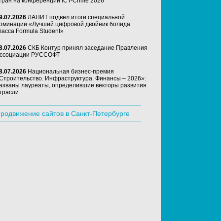
тран на конференции ICT-Crime 2026
9.07.2026
ЛАНИТ подвел итоги специальной
оминации «Лучший цифровой двойник болида
ласса Formula Student»
8.07.2026
СКБ Контур принял заседание Правления
ссоциации РУССОФТ
8.07.2026
Национальная бизнес-премия
Строительство. Инфраструктура. Финансы – 2026»:
азваны лауреаты, определившие векторы развития
трасли
родвижение сайтов в Санкт-Петербурге