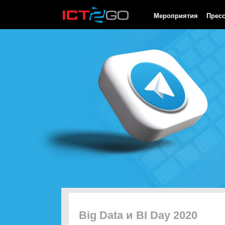
HTTP/1.0 200 OK Cache-Control: no-cache, private Date: Sat, 08 
Мероприятия
Прес
Big Data и BI Day 2020