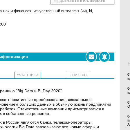
ДОБАВИТЬ В КАЛЕНДАРЬ
банках и финансах
,
искусственный интеллект (ии)
,
bi
,
:00
ифровизация
0
УЧАСТНИКИ
СПИКЕРЫ
к
0
ренцию "Big Data и BI Day 2020".
к
ивает позитивные преобразования, связанные с
0
кновением больших данных в обычную жизнь предприятий
O
зработок. Отечественные компании присматриваться к
х в собственные решения.
0
к
в России являются банки, телеком-операторы,
А
хнологии Big Data завоевывают все новые сферы и