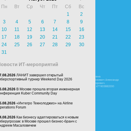
Пн
Вт
Ср
Чт
Пт
Сб
Вс
1
2
3
4
5
6
7
8
9
10
11
12
13
14
15
16
17
18
19
20
21
22
23
24
25
26
27
28
29
30
31
Новости ИТ-мероприятий
7.08.2026
ЛАНИТ завершил открытый
иберспортивный турнир Weekend Day 2026
6.08.2026
В Москве прошла вторая инженерная
онференция Kuber Community Day
5.08.2026
«Интегро Текнолоджиз» на Airline
perations Forum
4.08.2026
Как бизнесу адаптироваться к новым
иберугрозам: в Москве прошел бизнес-бранч с
ндреем Масаловичем