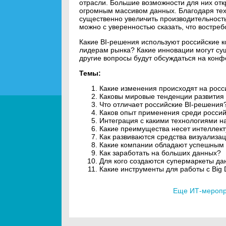
отрасли. Большие возможности для них отк
огромным массивом данных. Благодаря те
существенно увеличить производительност
можно с уверенностью сказать, что востреб
Какие BI-решения используют российские к
лидерам рынка? Какие инновации могут сущ
другие вопросы будут обсуждаться на конфе
Темы:
Какие изменения происходят на росси
Каковы мировые тенденции развития 
Что отличает российские BI-решения
Каков опыт применения среди россий
Интеграция с какими технологиями н
Какие преимущества несет интеллек
Как развиваются средства визуализа
Какие компании обладают успешным 
Как заработать на больших данных?
Для кого создаются супермаркеты д
Какие инструменты для работы с Big
Еще ИТ-меропри