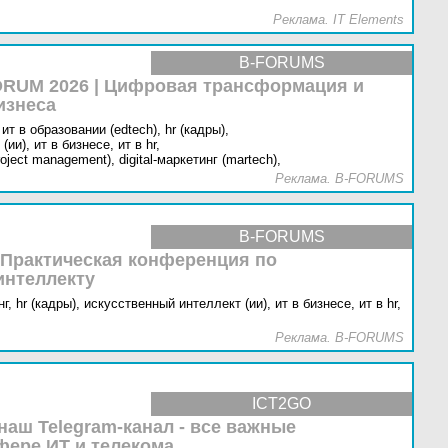
Реклама. IT Elements
B-FORUMS
RUM 2026 | Цифровая трансформация и
изнеса
ит в образовании (edtech),
hr (кадры),
(ии),
ит в бизнесе,
ит в hr,
oject management),
digital-маркетинг (martech),
Реклама. B-FORUMS
B-FORUMS
 Практическая конференция по
интеллекту
г,
hr (кадры),
искусственный интеллект (ии),
ит в бизнесе,
ит в hr,
Реклама. B-FORUMS
ICT2GO
наш Telegram-канал - все важные
фере ИТ и телекома