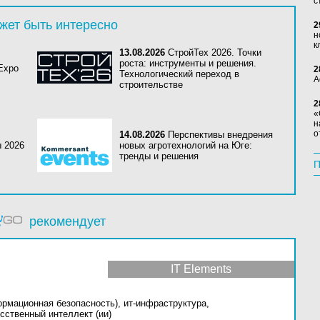
с
жет быть интересно
2
н
к
13.08.2026
СтройТех 2026. Точки
роста: инструменты и решения.
 Expo
2
Технологический переход в
А
строительстве
2
«
н
о
14.08.2026
Перспективы внедрения
ы 2026
новых агротехнологий на Юге:
тренды и решения
П
рекомендует
IT Elements
ормационная безопасность),
ит-инфраструктура,
сственный интеллект (ии)