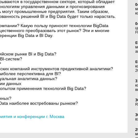
рываются в государственном секторе, который обладает
0
хнологиям управления данными и прогнозирования
м
ь могут промышленные предприятия. Таким образом,
к
ованность решений BI и Big Data будет только нарастать.
0
омпании? Какую пользу приносят технологии BigData
ц
ественного преобразовать этот рынок? Эти и многие
F
ренции Big Data и BI Day.
0
м
а
йском рынке BI и Big Data?
BI-систем?
0
?
к
ских компаний инструментов предиктивной аналитики?
2
аиболее перспективна для BI?
туальная аналитика данных?
3
ции данных
к
опытом применения технологий Big Data?
в
анных?
3
 Data наиболее востребованы рынком?
R
3
ятия и конференции г. Москва
в
2
м