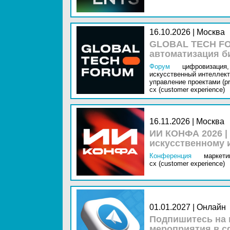
16.10.2026 | Москва
GLOBAL TECH FO
автоматизация б
Форум
цифровизация,
искусственный интеллект 
управление проектами (pr
cx (customer experience)
16.11.2026 | Москва
ИИ КОНФА 2026 |
искусственному 
Конференция
маркетин
cx (customer experience)
01.01.2027 | Онлайн
Подпишитесь на 
мероприятия в с