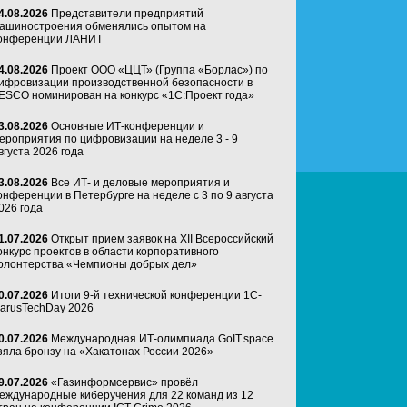
4.08.2026
Представители предприятий
ашиностроения обменялись опытом на
онференции ЛАНИТ
4.08.2026
Проект ООО «ЦЦТ» (Группа «Борлас») по
ифровизации производственной безопасности в
ESCO номинирован на конкурс «1С:Проект года»
3.08.2026
Основные ИТ-конференции и
ероприятия по цифровизации на неделе 3 - 9
вгуста 2026 года
3.08.2026
Все ИТ- и деловые мероприятия и
онференции в Петербурге на неделе с 3 по 9 августа
026 года
1.07.2026
Открыт прием заявок на XII Всероссийский
онкурс проектов в области корпоративного
олонтерства «Чемпионы добрых дел»
0.07.2026
Итоги 9-й технической конференции 1C-
arusTechDay 2026
0.07.2026
Международная ИТ-олимпиада GoIT.space
зяла бронзу на «Хакатонах России 2026»
9.07.2026
«Газинформсервис» провёл
еждународные киберучения для 22 команд из 12