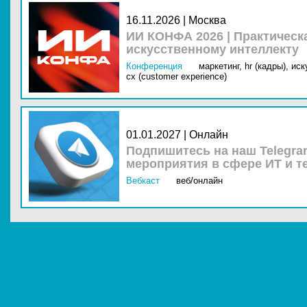
16.11.2026 | Москва
ИИ КОНФА 2026 | Практическ
искусственному интеллекту
Конференция
маркетинг,
hr (кадры),
иск
cx (customer experience)
01.01.2027 | Онлайн
Подпишитесь на наш Telegra
мероприятия в сфере ИТ и т
Вебкаст
веб/онлайн