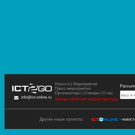
Новости
|
Мероприятия
Рассылк
Пресс-мероприятия
Организаторы
|
Спикеры
|
О нас
info@ict-online.ru
Аренда облачной инфраструктуры
Другие наши проекты:
- новос