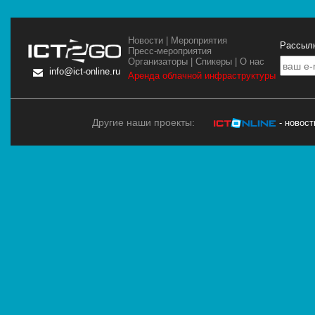
Новости
|
Мероприятия
Рассылк
Пресс-мероприятия
Организаторы
|
Спикеры
|
О нас
info@ict-online.ru
Аренда облачной инфраструктуры
Другие наши проекты:
- новос