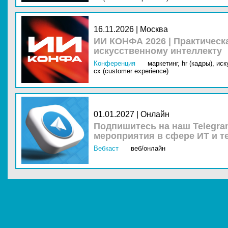
16.11.2026 | Москва
ИИ КОНФА 2026 | Практическ
искусственному интеллекту
Конференция
маркетинг,
hr (кадры),
иск
cx (customer experience)
01.01.2027 | Онлайн
Подпишитесь на наш Telegra
мероприятия в сфере ИТ и т
Вебкаст
веб/онлайн