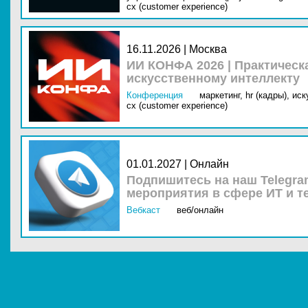
cx (customer experience)
16.11.2026 | Москва
ИИ КОНФА 2026 | Практическ
искусственному интеллекту
Конференция
маркетинг,
hr (кадры),
иск
cx (customer experience)
01.01.2027 | Онлайн
Подпишитесь на наш Telegra
мероприятия в сфере ИТ и т
Вебкаст
веб/онлайн