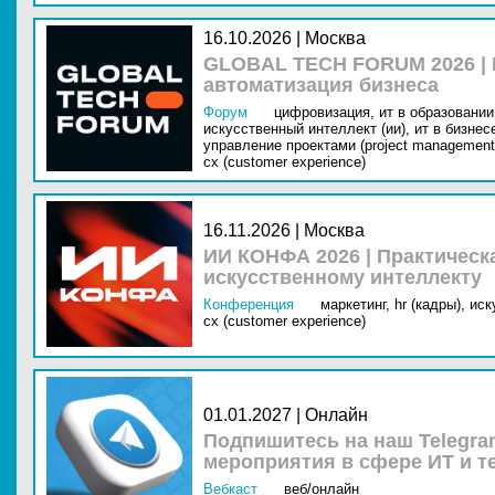
16.10.2026 | Москва
GLOBAL TECH FORUM 2026 |
автоматизация бизнеса
Форум
цифровизация,
ит в образовании 
искусственный интеллект (ии),
ит в бизнес
управление проектами (project management
cx (customer experience)
16.11.2026 | Москва
ИИ КОНФА 2026 | Практическ
искусственному интеллекту
Конференция
маркетинг,
hr (кадры),
иск
cx (customer experience)
01.01.2027 | Онлайн
Подпишитесь на наш Telegra
мероприятия в сфере ИТ и т
Вебкаст
веб/онлайн