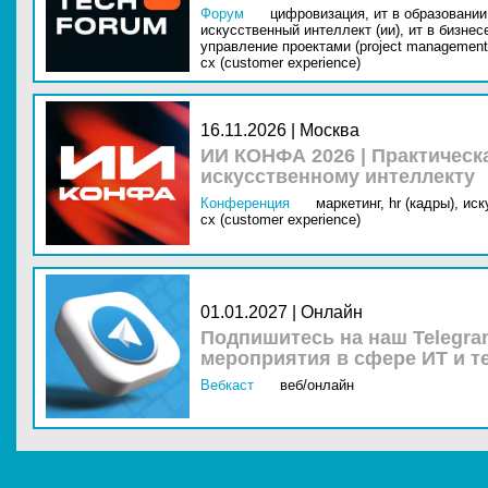
Форум
цифровизация,
ит в образовании 
искусственный интеллект (ии),
ит в бизнес
управление проектами (project management
cx (customer experience)
16.11.2026 | Москва
ИИ КОНФА 2026 | Практическ
искусственному интеллекту
Конференция
маркетинг,
hr (кадры),
иск
cx (customer experience)
01.01.2027 | Онлайн
Подпишитесь на наш Telegra
мероприятия в сфере ИТ и т
Вебкаст
веб/онлайн