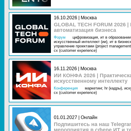
16.10.2026 | Москва
GLOBAL TECH FORUM 2026 |
автоматизация бизнеса
Форум
цифровизация,
ит в образовании 
искусственный интеллект (ии),
ит в бизнес
управление проектами (project management
cx (customer experience)
16.11.2026 | Москва
ИИ КОНФА 2026 | Практическ
искусственному интеллекту
Конференция
маркетинг,
hr (кадры),
иск
cx (customer experience)
01.01.2027 | Онлайн
Подпишитесь на наш Telegra
мероприятия в сфере ИТ и т