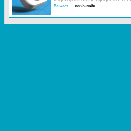
Вебкаст
веб/онлайн