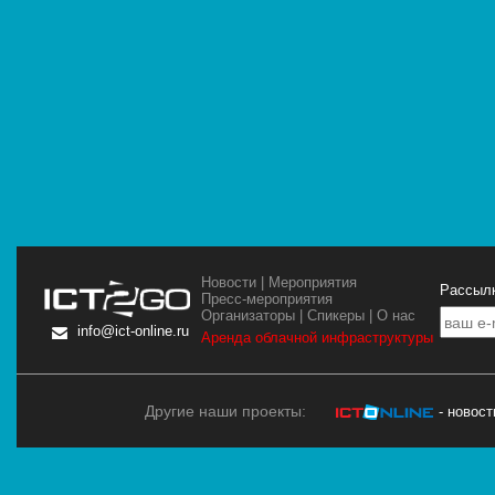
Новости
|
Мероприятия
Рассылк
Пресс-мероприятия
Организаторы
|
Спикеры
|
О нас
info@ict-online.ru
Аренда облачной инфраструктуры
Другие наши проекты:
- новос