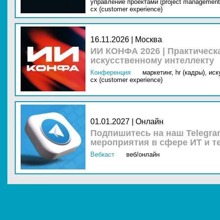
управление проектами (project management
cx (customer experience)
16.11.2026 | Москва
ИИ КОНФА 2026 | Практическ
искусственному интеллекту
Конференция
маркетинг,
hr (кадры),
иск
cx (customer experience)
01.01.2027 | Онлайн
Подпишитесь на наш Telegra
мероприятия в сфере ИТ и т
Вебкаст
веб/онлайн