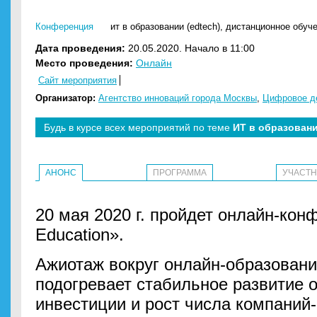
Конференция
ит в образовании (edtech)
,
дистанционное обуч
Дата проведения:
20.05.2020. Начало в 11:00
Место проведения:
Онлайн
Сайт мероприятия
Организатор:
Агентство инноваций города Москвы
,
Цифровое де
Будь в курсе всех мероприятий по теме
ИТ в образовани
АНОНС
ПРОГРАММА
УЧАСТ
20 мая 2020 г. пройдет онлайн-ко
Education».
Ажиотаж вокруг онлайн-образовани
подогревает стабильное развитие 
инвестиции и рост числа компаний-