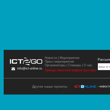
Новости
|
Мероприятия
Рассылк
Пресс-мероприятия
Организаторы
|
Спикеры
|
О нас
info@ict-online.ru
Аренда облачной инфраструктуры
Другие наши проекты:
- новос