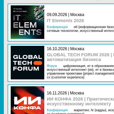
09.09.2026 | Москва
IT Elements 2026
Конференция
иб (информационная безо
сетевые технологии,
искусственный интелл
16.10.2026 | Москва
GLOBAL TECH FORUM 2026 |
автоматизация бизнеса
Форум
цифровизация,
ит в образовании 
искусственный интеллект (ии),
ит в бизнес
управление проектами (project management
cx (customer experience)
16.11.2026 | Москва
ИИ КОНФА 2026 | Практическ
искусственному интеллекту
Конференция
маркетинг,
hr (кадры),
иск
cx (customer experience)