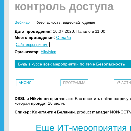
контроль доступа
Вебинар
безопасность
,
видеонаблюдение
Дата проведения:
16.07.2020. Начало в 11:00
Место проведения:
Онлайн
Сайт мероприятия
Организатор:
Hikvision
Будь в курсе всех мероприятий по теме
Безопасность
АНОНС
ПРОГРАММА
УЧАСТ
DSSL
и
Hikvision
приглашают Вас посетить online-встречу
которая пройдет 16 июля.
Спикер: Константин Белянин
, product manager NON-CCTV 
Еще ИТ-мероприятия 