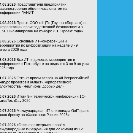
4.08.2026
Представители предприятий
ашиностроения обменялись опытом на
онференции ЛАНИТ
4.08.2026
Проект ООО «ЦЦТ» (Группа «Борлас») по
ифровизации производственной безопасности в
ESCO номинирован на конкурс «1С:Проект года»
3.08.2026
Основные ИТ-конференции и
ероприятия по цифровизации на неделе 3 - 9
вгуста 2026 года
3.08.2026
Все ИТ- и деловые мероприятия и
онференции в Петербурге на неделе с 3 по 9 августа
026 года
1.07.2026
Открыт прием заявок на XII Всероссийский
онкурс проектов в области корпоративного
олонтерства «Чемпионы добрых дел»
0.07.2026
Итоги 9-й технической конференции 1C-
arusTechDay 2026
0.07.2026
Международная ИТ-олимпиада GoIT.space
зяла бронзу на «Хакатонах России 2026»
9.07.2026
«Газинформсервис» провёл
еждународные киберучения для 22 команд из 12