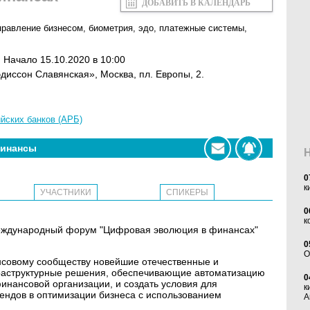
ДОБАВИТЬ В КАЛЕНДАРЬ
правление бизнесом
,
биометрия
,
эдо
,
платежные системы
,
. Начало 15.10.2020 в 10:00
эдиссон Славянская», Москва, пл. Европы, 2.
йских банков (АРБ)
инансы
0
к
УЧАСТНИКИ
СПИКЕРЫ
0
к
 Международный форум "Цифровая эволюция в финансах"
0
O
нсовому сообществу новейшие отечественные и
раструктурные решения, обеспечивающие автоматизацию
0
инансовой организации, и создать условия для
к
ендов в оптимизации бизнеса с использованием
А