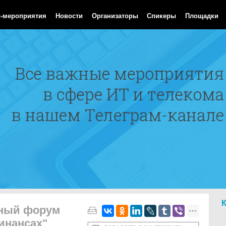
Aug 2026 13:40:55 GMT
с-мероприятия
Новости
Организаторы
Спикеры
Площадки
дный форум
инансах"