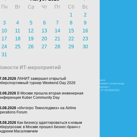
Пн
Вт
Ср
Чт
Пт
Сб
Вс
1
2
3
4
5
6
7
8
9
10
11
12
13
14
15
16
17
18
19
20
21
22
23
24
25
26
27
28
29
30
31
Новости ИТ-мероприятий
7.08.2026
ЛАНИТ завершил открытый
иберспортивный турнир Weekend Day 2026
6.08.2026
В Москве прошла вторая инженерная
онференция Kuber Community Day
5.08.2026
«Интегро Текнолоджиз» на Airline
perations Forum
4.08.2026
Как бизнесу адаптироваться к новым
иберугрозам: в Москве прошел бизнес-бранч с
ндреем Масаловичем