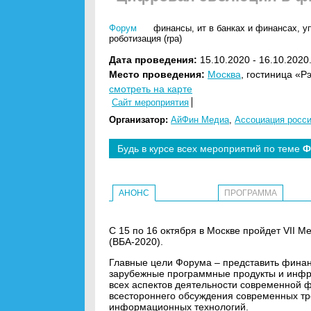
Форум
финансы
,
ит в банках и финансах
,
у
роботизация (rpa)
Дата проведения:
15.10.2020 - 16.10.2020
Место проведения:
Москва
, гостиница «Р
смотреть на карте
Сайт мероприятия
Организатор:
АйФин Медиа
,
Ассоциация росси
Будь в курсе всех мероприятий по теме
Ф
АНОНС
ПРОГРАММА
С 15 по 16 октября в Москве пройдет VII
(ВБА-2020).
Главные цели Форума – представить фина
зарубежные программные продукты и инф
всех аспектов деятельности современной ф
всестороннего обсуждения современных тр
информационных технологий.