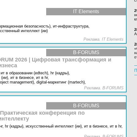
с
2
IT Elements
н
к
ормационная безопасность),
ит-инфраструктура,
2
сственный интеллект (ии)
А
Реклама. IT Elements
2
«
B-FORUMS
н
о
RUM 2026 | Цифровая трансформация и
изнеса
П
ит в образовании (edtech),
hr (кадры),
(ии),
ит в бизнесе,
ит в hr,
oject management),
digital-маркетинг (martech),
Реклама. B-FORUMS
B-FORUMS
 Практическая конференция по
интеллекту
г,
hr (кадры),
искусственный интеллект (ии),
ит в бизнесе,
ит в hr,
Реклама. B-FORUMS