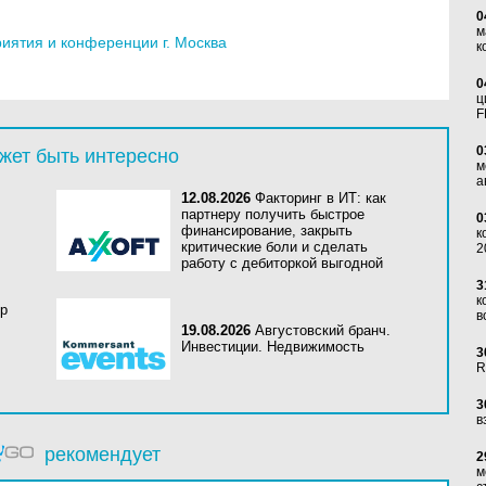
0
м
ятия и конференции г. Москва
к
0
ц
F
0
жет быть интересно
м
а
12.08.2026
Факторинг в ИТ: как
партнеру получить быстрое
0
финансирование, закрыть
к
критические боли и сделать
2
работу с дебиторкой выгодной
3
к
mp
в
19.08.2026
Августовский бранч.
Инвестиции. Недвижимость
3
R
3
в
рекомендует
2
м