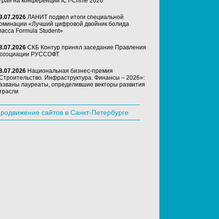
тран на конференции ICT-Crime 2026
9.07.2026
ЛАНИТ подвел итоги специальной
оминации «Лучший цифровой двойник болида
ласса Formula Student»
8.07.2026
СКБ Контур принял заседание Правления
ссоциации РУССОФТ
8.07.2026
Национальная бизнес-премия
Строительство. Инфраструктура. Финансы – 2026»:
азваны лауреаты, определившие векторы развития
трасли
родвижение сайтов в Санкт-Петербурге