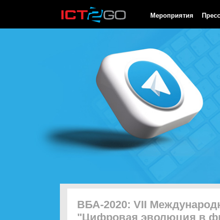
HTTP/1.0 200 OK Cache-Control: no-cache, private Date: Fri, 07 
Мероприятия
Прес
ВБА-2020: VII Междунаро
"Цифровая эволюция в ф