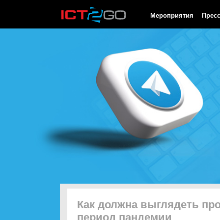
HTTP/1.0 200 OK Cache-Control: no-cache, private Date: Sat, 08 
Мероприятия
Прес
Как должна выглядеть пр
период пандемии