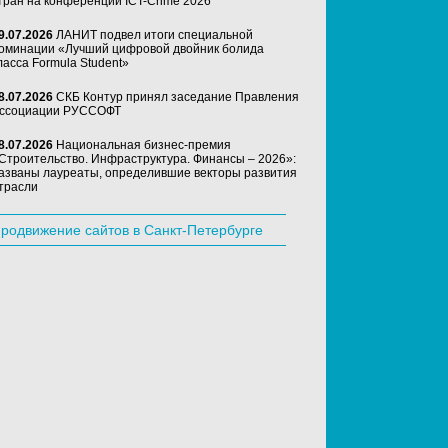
тран на конференции ICT-Crime 2026
9.07.2026
ЛАНИТ подвел итоги специальной
оминации «Лучший цифровой двойник болида
ласса Formula Student»
8.07.2026
СКБ Контур принял заседание Правления
ссоциации РУССОФТ
8.07.2026
Национальная бизнес-премия
Строительство. Инфраструктура. Финансы – 2026»:
азваны лауреаты, определившие векторы развития
трасли
родвижение сайтов в Санкт-Петербурге