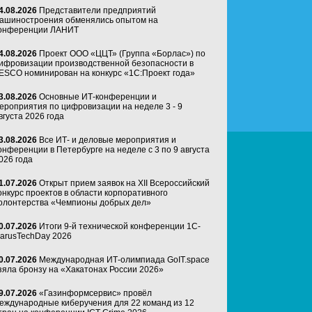
4.08.2026
Представители предприятий
ашиностроения обменялись опытом на
онференции ЛАНИТ
4.08.2026
Проект ООО «ЦЦТ» (Группа «Борлас») по
ифровизации производственной безопасности в
ESCO номинирован на конкурс «1С:Проект года»
3.08.2026
Основные ИТ-конференции и
ероприятия по цифровизации на неделе 3 - 9
вгуста 2026 года
3.08.2026
Все ИТ- и деловые мероприятия и
онференции в Петербурге на неделе с 3 по 9 августа
026 года
1.07.2026
Открыт прием заявок на XII Всероссийский
онкурс проектов в области корпоративного
олонтерства «Чемпионы добрых дел»
0.07.2026
Итоги 9-й технической конференции 1C-
arusTechDay 2026
0.07.2026
Международная ИТ-олимпиада GoIT.space
зяла бронзу на «Хакатонах России 2026»
9.07.2026
«Газинформсервис» провёл
еждународные киберучения для 22 команд из 12