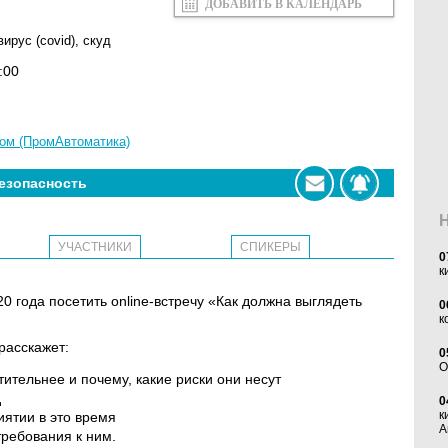
ДОБАВИТЬ В КАЛЕНДАРЬ
ирус (covid)
,
скуд
:00
пом (ПромАвтоматика)
езопасность
УЧАСТНИКИ
СПИКЕРЫ
0
к
 года посетить online-встречу «Как должна выглядеть
0
к
расскажет:
0
O
тительнее и почему, какие риски они несут
д
0
к
иятии в это время
А
ребования к ним.