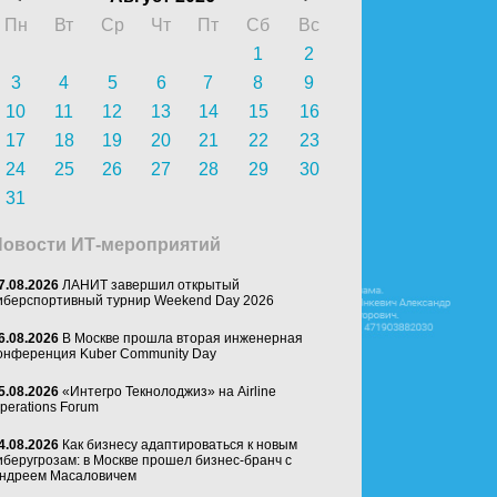
Пн
Вт
Ср
Чт
Пт
Сб
Вс
1
2
3
4
5
6
7
8
9
10
11
12
13
14
15
16
17
18
19
20
21
22
23
24
25
26
27
28
29
30
31
Новости ИТ-мероприятий
7.08.2026
ЛАНИТ завершил открытый
иберспортивный турнир Weekend Day 2026
6.08.2026
В Москве прошла вторая инженерная
онференция Kuber Community Day
5.08.2026
«Интегро Текнолоджиз» на Airline
perations Forum
4.08.2026
Как бизнесу адаптироваться к новым
иберугрозам: в Москве прошел бизнес-бранч с
ндреем Масаловичем