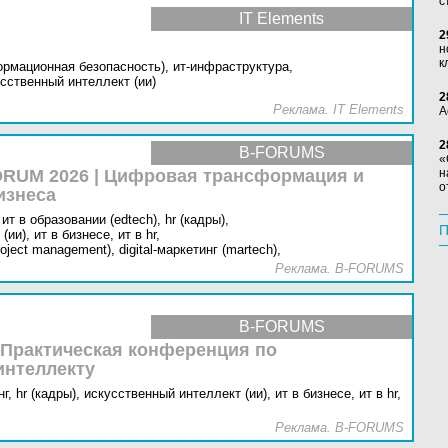
с
IT Elements
2
н
к
ормационная безопасность),
ит-инфраструктура,
сственный интеллект (ии)
2
Реклама. IT Elements
А
2
B-FORUMS
«
RUM 2026 | Цифровая трансформация и
н
о
изнеса
ит в образовании (edtech),
hr (кадры),
П
(ии),
ит в бизнесе,
ит в hr,
oject management),
digital-маркетинг (martech),
Реклама. B-FORUMS
B-FORUMS
 Практическая конференция по
интеллекту
г,
hr (кадры),
искусственный интеллект (ии),
ит в бизнесе,
ит в hr,
Реклама. B-FORUMS