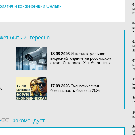
0
риятия и конференции Онлайн
м
к
0
ц
F
жет быть интересно
0
м
а
18.08.2026
Интеллектуальное
видеонаблюдение на российском
0
стеке: Интеллект Х + Astra Linux
к
2
3
к
17.09.2026
Экономическая
в
26
безопасность бизнеса 2026
3
R
3
в
рекомендует
2
м