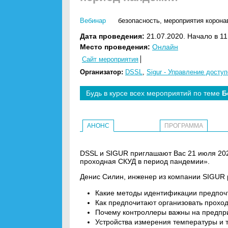
Вебинар
безопасность
,
мероприятия коронав
Дата проведения:
21.07.2020. Начало в 11
Место проведения:
Онлайн
Сайт мероприятия
Организатор:
DSSL
,
Sigur - Управление досту
Будь в курсе всех мероприятий по теме
Б
АНОНС
ПРОГРАММА
DSSL и SIGUR приглашают Вас 21 июля 2020
проходная СКУД в период пандемии».
Денис Силин, инженер из компании SIGUR 
Какие методы идентификации предпоч
Как предпочитают организовать прохо
Почему контроллеры важны на предпр
Устройства измерения температуры и т