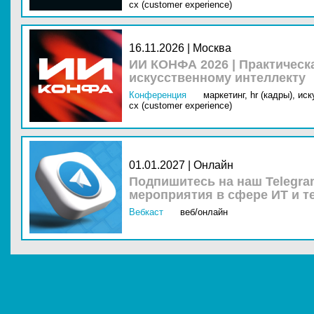
cx (customer experience)
16.11.2026 | Москва
ИИ КОНФА 2026 | Практическ
искусственному интеллекту
Конференция
маркетинг,
hr (кадры),
иск
cx (customer experience)
01.01.2027 | Онлайн
Подпишитесь на наш Telegra
мероприятия в сфере ИТ и т
Вебкаст
веб/онлайн