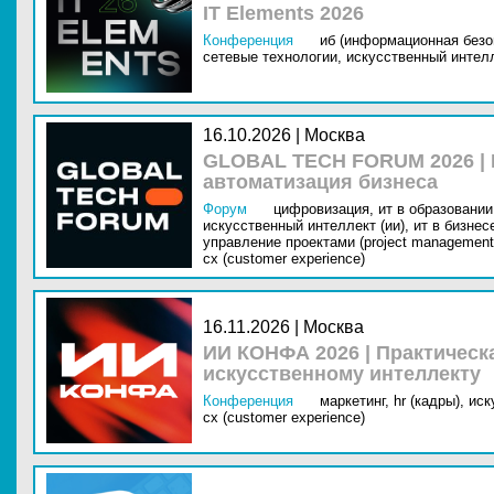
IT Elements 2026
Конференция
иб (информационная безо
сетевые технологии,
искусственный интелл
16.10.2026 | Москва
GLOBAL TECH FORUM 2026 |
автоматизация бизнеса
Форум
цифровизация,
ит в образовании 
искусственный интеллект (ии),
ит в бизнес
управление проектами (project management
cx (customer experience)
16.11.2026 | Москва
ИИ КОНФА 2026 | Практическ
искусственному интеллекту
Конференция
маркетинг,
hr (кадры),
иск
cx (customer experience)