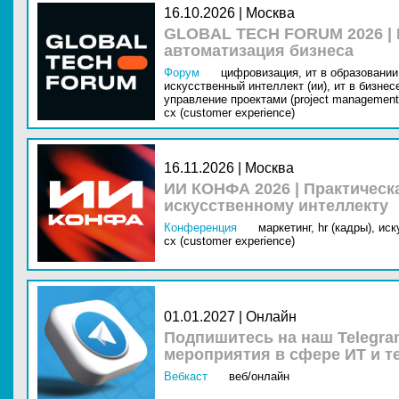
16.10.2026 | Москва
GLOBAL TECH FORUM 2026 |
автоматизация бизнеса
Форум
цифровизация,
ит в образовании 
искусственный интеллект (ии),
ит в бизнес
управление проектами (project management
cx (customer experience)
16.11.2026 | Москва
ИИ КОНФА 2026 | Практическ
искусственному интеллекту
Конференция
маркетинг,
hr (кадры),
иск
cx (customer experience)
01.01.2027 | Онлайн
Подпишитесь на наш Telegra
мероприятия в сфере ИТ и т
Вебкаст
веб/онлайн