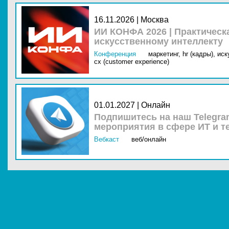
16.11.2026 | Москва
ИИ КОНФА 2026 | Практическ
искусственному интеллекту
Конференция
маркетинг,
hr (кадры),
иск
cx (customer experience)
01.01.2027 | Онлайн
Подпишитесь на наш Telegra
мероприятия в сфере ИТ и т
Вебкаст
веб/онлайн