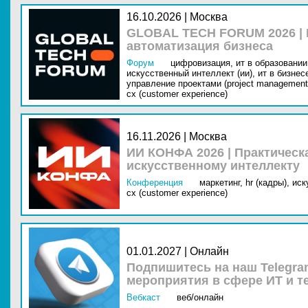
16.10.2026 | Москва
GLOBAL TECH FORUM 2026 |
автоматизация бизнеса
Форум
цифровизация,
ит в образовании 
искусственный интеллект (ии),
ит в бизнес
управление проектами (project management
cx (customer experience)
16.11.2026 | Москва
ИИ КОНФА 2026 | Практическ
искусственному интеллекту
Конференция
маркетинг,
hr (кадры),
иск
cx (customer experience)
01.01.2027 | Онлайн
Подпишитесь на наш Telegra
мероприятия в сфере ИТ и т
Вебкаст
веб/онлайн