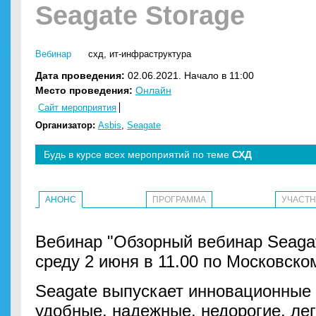
Seagate Storage
Вебинар
схд
,
ит-инфраструктура
Дата проведения:
02.06.2021. Начало в 11:00
Место проведения:
Онлайн
Сайт мероприятия
Организатор:
Asbis
,
Seagate
Будь в курсе всех мероприятий по теме
СХД
АНОНС
ПРОГРАММА
УЧАСТ
Вебинар "Обзорный вебинар Seagat
среду 2 июня в 11.00 по Московско
Seagate выпускает инновационные
удобные, надежные, недорогие, ле