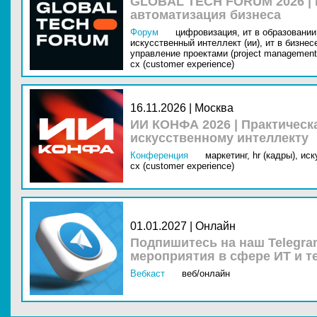
GLOBAL TECH FORUM 2026 |
автоматизация бизнеса
Форум
цифровизация,
ит в образовании 
искусственный интеллект (ии),
ит в бизнес
управление проектами (project management
cx (customer experience)
16.11.2026 | Москва
ИИ КОНФА 2026 | Практическ
искусственному интеллекту
Конференция
маркетинг,
hr (кадры),
иск
cx (customer experience)
01.01.2027 | Онлайн
Подпишитесь на наш Telegra
мероприятия в сфере ИТ и т
Вебкаст
веб/онлайн