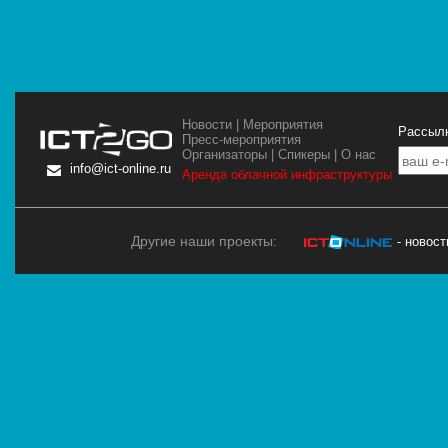
Новости
|
Мероприятия
Рассылк
Пресс-мероприятия
Организаторы
|
Спикеры
|
О нас
info@ict-online.ru
Аренда облачной инфраструктуры
Другие наши проекты:
- новос