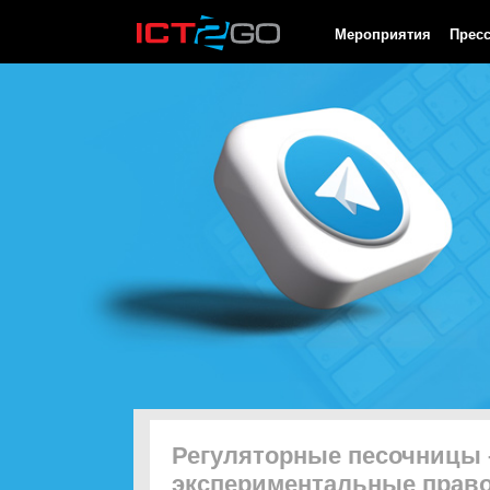
HTTP/1.0 200 OK Cache-Control: no-cache, private Date: Fri, 07 
Мероприятия
Прес
Регуляторные песочницы 
экспериментальные прав