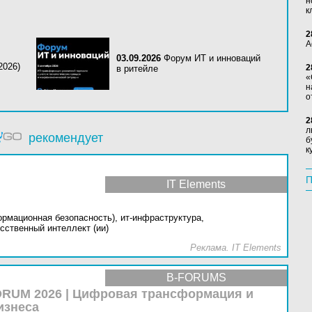
н
к
2
А
03.09.2026
Форум ИТ и инноваций
2026)
2
в ритейле
«
н
о
2
л
рекомендует
б
к
П
IT Elements
ормационная безопасность),
ит-инфраструктура,
сственный интеллект (ии)
Реклама. IT Elements
B-FORUMS
RUM 2026 | Цифровая трансформация и
изнеса