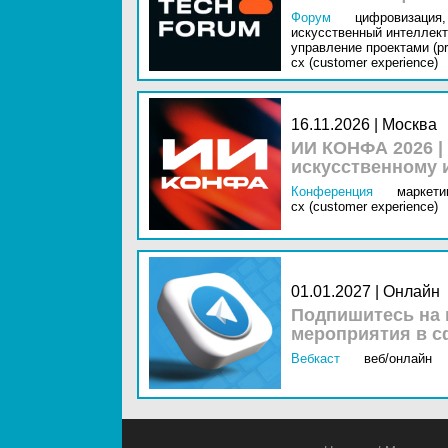
Форум
цифровизация,
искусственный интеллект 
управление проектами (pr
cx (customer experience)
16.11.2026 | Москва
ИИ КОНФА 2026 |
искусственному 
Конференция
маркетин
cx (customer experience)
01.01.2027 | Онлайн
Подпишитесь на 
мероприятия в с
Вебкаст
веб/онлайн