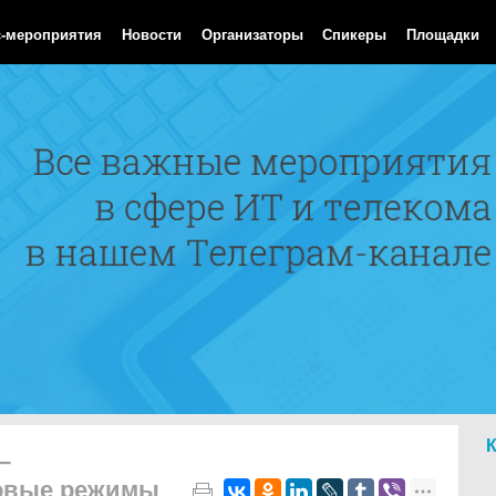
Aug 2026 07:31:31 GMT
с-мероприятия
Новости
Организаторы
Спикеры
Площадки
–
овые режимы