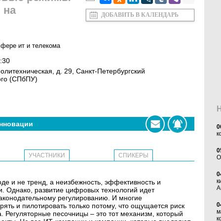
 на
ДОБАВИТЬ В КАЛЕНДАРЬ
сфере ит и телекома
:30
 Политехническая, д. 29, Санкт-Петербургский
ого (СПбПУ)
нновации
0
к
0
УЧАСТНИКИ
СПИКЕРЫ
O
0
к
е и не тренд, а неизбежность, эффективность и
А
и. Однако, развитие цифровых технологий идет
конодательному регулированию. И многие
0
ять и пилотировать только потому, что ощущается риск
м
 Регуляторные песочницы – это тот механизм, который
к