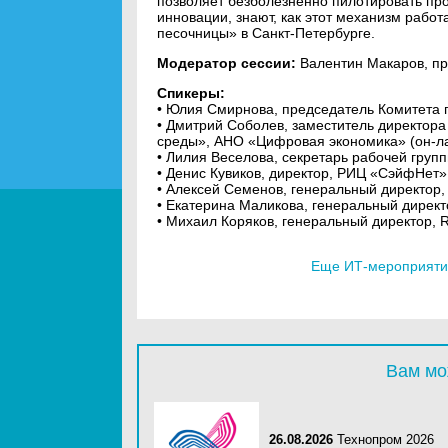
позволяет безболезненно пилотировать пр
инновации, знают, как этот механизм рабо
песочницы» в Санкт-Петербурге.
Модератор сессии:
Валентин Макаров, п
Спикеры:
• Юлия Смирнова, председатель Комитета 
• Дмитрий Соболев, заместитель директор
среды», АНО «Цифровая экономика» (он-л
• Лилия Веселова, секретарь рабочей груп
• Денис Кувиков, директор, РИЦ «СэйфНет»
• Алексей Семенов, генеральный директор,
• Екатерина Маликова, генеральный директ
• Михаил Коряков, генеральный директор, R
Еще ИТ-мероприятия
Вам мо
26.08.2026
Технопром 2026