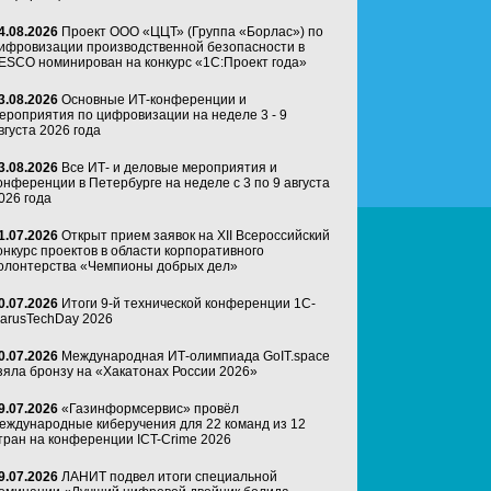
4.08.2026
Проект ООО «ЦЦТ» (Группа «Борлас») по
ифровизации производственной безопасности в
ESCO номинирован на конкурс «1С:Проект года»
3.08.2026
Основные ИТ-конференции и
ероприятия по цифровизации на неделе 3 - 9
вгуста 2026 года
3.08.2026
Все ИТ- и деловые мероприятия и
онференции в Петербурге на неделе с 3 по 9 августа
026 года
1.07.2026
Открыт прием заявок на XII Всероссийский
онкурс проектов в области корпоративного
олонтерства «Чемпионы добрых дел»
0.07.2026
Итоги 9-й технической конференции 1C-
arusTechDay 2026
0.07.2026
Международная ИТ-олимпиада GoIT.space
зяла бронзу на «Хакатонах России 2026»
9.07.2026
«Газинформсервис» провёл
еждународные киберучения для 22 команд из 12
тран на конференции ICT-Crime 2026
9.07.2026
ЛАНИТ подвел итоги специальной