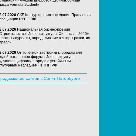
оминации «Лучший цифровой двойник болида
ласса Formula Student»
8.07.2026
СКБ Контур принял заседание Правления
ссоциации РУССОФТ
8.07.2026
Национальная бизнес-премия
Строительство. Инфраструктура. Финансы – 2026»:
азваны лауреаты, определившие векторы развития
трасли
8.07.2026
От точечной застройки к городам для
юдей: как прошел форум «Инфраструктура
удущего: цифровые города с устойчивым
ультурным наследием» в ТПП РФ
родвижение сайтов в Санкт-Петербурге