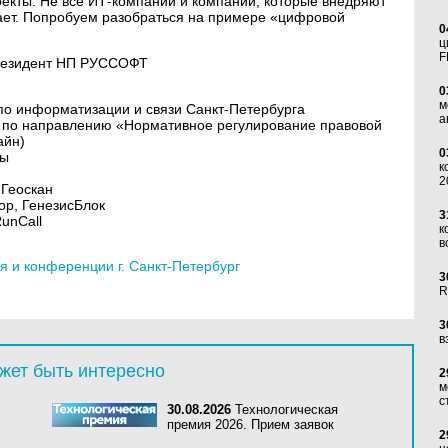
оекты. Не все ИТ-компании и компании, которые внедряют
тает. Попробуем разобраться на примере «цифровой
0
ц
F
резидент НП РУССОФТ
0
м
по информатизации и связи Санкт-Петербурга
а
а по направлению «Нормативное регулирование правовой
айн)
0
пы
к
2
 Геоскан
ор, ГенезисБлок
3
unCall
к
в
 и конференции г. Санкт-Петербург
3
R
3
в
жет быть интересно
2
м
с
30.08.2026
Технологическая
премия 2026. Прием заявок
2