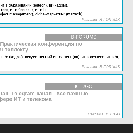
ит в образовании (edtech),
hr (кадры),
(ии),
ит в бизнесе,
ит в hr,
oject management),
digital-маркетинг (martech),
Реклама. B-FORUMS
B-FORUMS
 Практическая конференция по
интеллекту
г,
hr (кадры),
искусственный интеллект (ии),
ит в бизнесе,
ит в hr,
Реклама. B-FORUMS
ICT2GO
наш Telegram-канал - все важные
фере ИТ и телекома
Реклама. ICT2GO