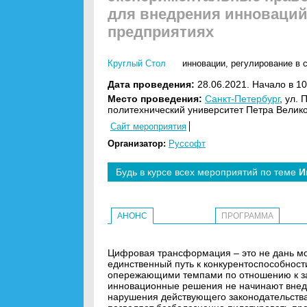
для внедрения инноваций
предприятиях
Круглый Стол
инновации
,
регулирование в 
Дата проведения:
28.06.2021. Начало в 10
Место проведения:
Санкт-Петербург
, ул.
политехнический университет Петра Велик
Сайт мероприятия
Организатор:
Руссофт
Будь в курсе всех мероприятий по теме
И
АНОНС
ПРОГРАММА
Цифровая трансформация – это не дань мод
единственный путь к конкурентоспособност
опережающими темпами по отношению к за
инновационные решения не начинают внедр
нарушения действующего законодательства.