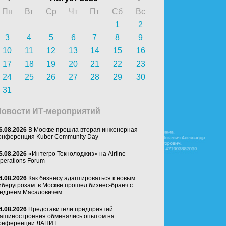
Пн
Вт
Ср
Чт
Пт
Сб
Вс
1
2
3
4
5
6
7
8
9
10
11
12
13
14
15
16
17
18
19
20
21
22
23
24
25
26
27
28
29
30
31
Новости ИТ-мероприятий
6.08.2026
В Москве прошла вторая инженерная
онференция Kuber Community Day
5.08.2026
«Интегро Текнолоджиз» на Airline
perations Forum
4.08.2026
Как бизнесу адаптироваться к новым
иберугрозам: в Москве прошел бизнес-бранч с
ндреем Масаловичем
4.08.2026
Представители предприятий
ашиностроения обменялись опытом на
онференции ЛАНИТ