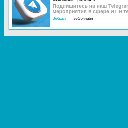
Подпишитесь на наш Telegra
мероприятия в сфере ИТ и т
Вебкаст
веб/онлайн