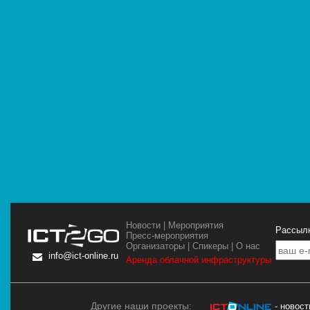
Новости
|
Мероприятия
Рассылк
Пресс-мероприятия
Организаторы
|
Спикеры
|
О нас
info@ict-online.ru
Аренда облачной инфраструктуры
Другие наши проекты:
- новос