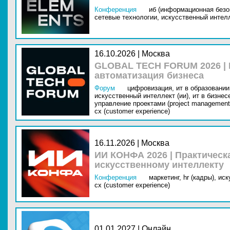
Конференция
иб (информационная безо
сетевые технологии,
искусственный интелл
16.10.2026 | Москва
GLOBAL TECH FORUM 2026 |
автоматизация бизнеса
Форум
цифровизация,
ит в образовании 
искусственный интеллект (ии),
ит в бизнес
управление проектами (project management
cx (customer experience)
16.11.2026 | Москва
ИИ КОНФА 2026 | Практическ
искусственному интеллекту
Конференция
маркетинг,
hr (кадры),
иск
cx (customer experience)
01.01.2027 | Онлайн