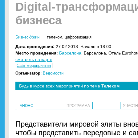
Digital-трансформац
бизнеса
Бизнес-Ужин
телеком
,
цифровизация
Дата проведения:
27.02.2018. Начало в 18:00
Место проведения:
Барселона
, Барселона, Отель Eurohote
смотреть на карте
Сайт мероприятия
Организатор:
Ведомости
Будь в курсе всех мероприятий по теме
Телеком
АНОНС
ПРОГРАММА
УЧАСТ
Представители мировой элиты вно
чтобы представить передовые и с