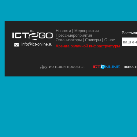
Новости
|
Мероприятия
Рассылк
Пресс-мероприятия
Организаторы
|
Спикеры
|
О нас
info@ict-online.ru
Аренда облачной инфраструктуры
Другие наши проекты:
- новос