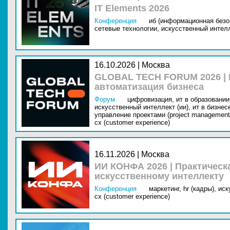
IT Elements 2026
Конференция
иб (информационная безо
сетевые технологии,
искусственный интелл
16.10.2026 | Москва
GLOBAL TECH FORUM 2026 |
автоматизация бизнеса
Форум
цифровизация,
ит в образовании 
искусственный интеллект (ии),
ит в бизнес
управление проектами (project management
cx (customer experience)
16.11.2026 | Москва
ИИ КОНФА 2026 | Практическ
искусственному интеллекту
Конференция
маркетинг,
hr (кадры),
иск
cx (customer experience)