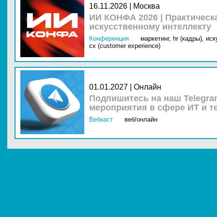
16.11.2026 | Москва
ИИ КОНФА 2026 | Практическ
искусственному интеллекту
Конференция
маркетинг,
hr (кадры),
иск
cx (customer experience)
01.01.2027 | Онлайн
Подпишитесь на наш Telegra
мероприятия в сфере ИТ и т
Вебкаст
веб/онлайн