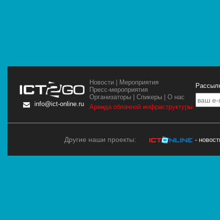
Новости
|
Мероприятия
Рассылк
Пресс-мероприятия
Организаторы
|
Спикеры
|
О нас
info@ict-online.ru
Аренда облачной инфраструктуры
Другие наши проекты:
- новос