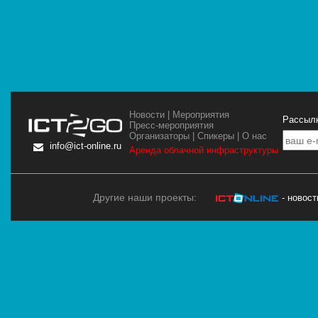
Новости
|
Мероприятия
Рассылк
Пресс-мероприятия
Организаторы
|
Спикеры
|
О нас
info@ict-online.ru
Аренда облачной инфраструктуры
Другие наши проекты:
- новос