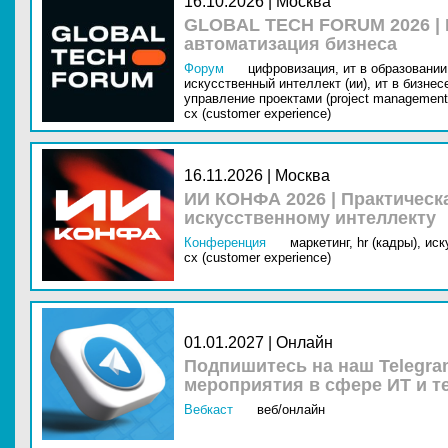
16.10.2026 | Москва
GLOBAL TECH FORUM 2026 |
автоматизация бизнеса
Форум
цифровизация,
ит в образовании 
искусственный интеллект (ии),
ит в бизнес
управление проектами (project management
cx (customer experience)
16.11.2026 | Москва
ИИ КОНФА 2026 | Практическ
искусственному интеллекту
Конференция
маркетинг,
hr (кадры),
иск
cx (customer experience)
01.01.2027 | Онлайн
Подпишитесь на наш Telegra
мероприятия в сфере ИТ и т
Вебкаст
веб/онлайн