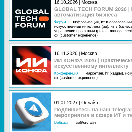
16.10.2026 | Москва
GLOBAL TECH FORUM 2026 |
автоматизация бизнеса
Форум
цифровизация,
ит в образовании 
искусственный интеллект (ии),
ит в бизнес
управление проектами (project management
cx (customer experience)
16.11.2026 | Москва
ИИ КОНФА 2026 | Практическ
искусственному интеллекту
Конференция
маркетинг,
hr (кадры),
иск
cx (customer experience)
01.01.2027 | Онлайн
Подпишитесь на наш Telegra
мероприятия в сфере ИТ и т
Вебкаст
веб/онлайн