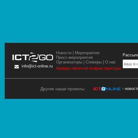
Новости
|
Мероприятия
Рассылк
Пресс-мероприятия
Организаторы
|
Спикеры
|
О нас
info@ict-online.ru
Аренда облачной инфраструктуры
Другие наши проекты:
- новос