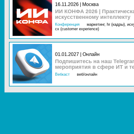
16.11.2026 | Москва
ИИ КОНФА 2026 | Практическ
искусственному интеллекту
Конференция
маркетинг,
hr (кадры),
иск
cx (customer experience)
01.01.2027 | Онлайн
Подпишитесь на наш Telegra
мероприятия в сфере ИТ и т
Вебкаст
веб/онлайн