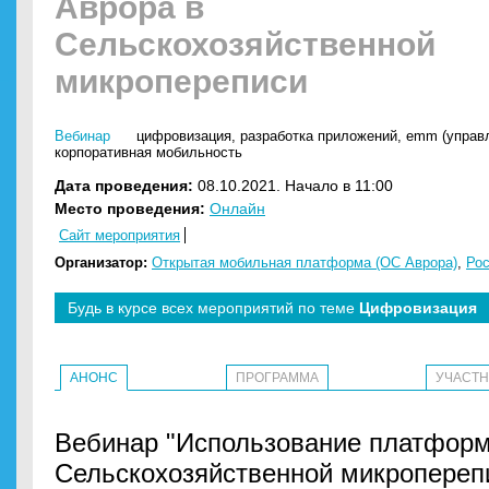
Аврора в
Сельскохозяйственной
микропереписи
Вебинар
цифровизация
,
разработка приложений
,
emm (управ
корпоративная мобильность
Дата проведения:
08.10.2021. Начало в 11:00
Место проведения:
Онлайн
Сайт мероприятия
Организатор:
Открытая мобильная платформа (ОС Аврора)
,
Ро
Будь в курсе всех мероприятий по теме
Цифровизация
АНОНС
ПРОГРАММА
УЧАСТ
Вебинар "Использование платформ
Сельскохозяйственной микроперепи