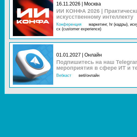
16.11.2026 | Москва
ИИ КОНФА 2026 | Практическ
искусственному интеллекту
Конференция
маркетинг,
hr (кадры),
иск
cx (customer experience)
01.01.2027 | Онлайн
Подпишитесь на наш Telegra
мероприятия в сфере ИТ и т
Вебкаст
веб/онлайн