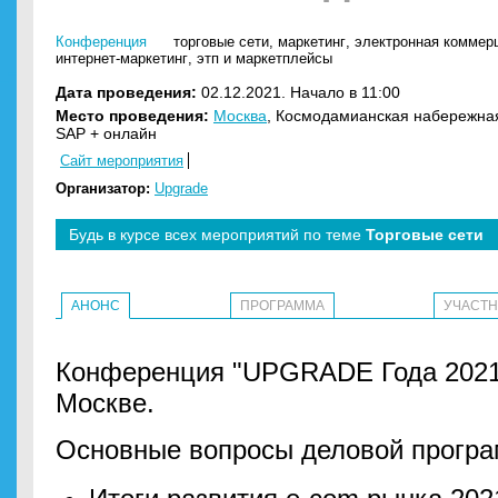
Конференция
торговые сети
,
маркетинг
,
электронная коммерц
интернет-маркетинг
,
этп и маркетплейсы
Дата проведения:
02.12.2021. Начало в 11:00
Место проведения:
Москва
, Космодамианская набережная
SAP + онлайн
Сайт мероприятия
Организатор:
Upgrade
Будь в курсе всех мероприятий по теме
Торговые сети
АНОНС
ПРОГРАММА
УЧАСТ
Конференция "UPGRADE Года 2021"
Москве.
Основные вопросы деловой прогр