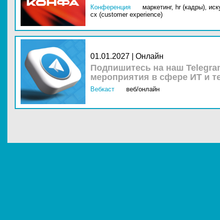
Конференция
маркетинг,
hr (кадры),
иск
cx (customer experience)
01.01.2027 | Онлайн
Подпишитесь на наш Telegra
мероприятия в сфере ИТ и т
Вебкаст
веб/онлайн