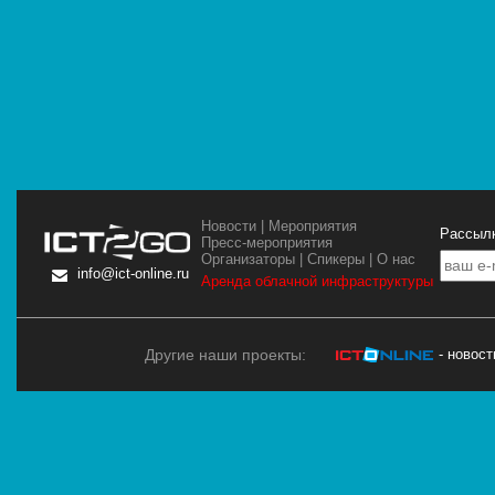
Новости
|
Мероприятия
Рассылк
Пресс-мероприятия
Организаторы
|
Спикеры
|
О нас
info@ict-online.ru
Аренда облачной инфраструктуры
Другие наши проекты:
- новос