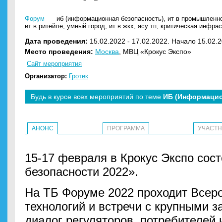
Форум
иб (информационная безопасность)
,
ит в промышленн
ит в ритейле
,
умный город
,
ит в жкх
,
асу тп
,
критическая инфрас
Дата проведения:
15.02.2022 - 17.02.2022. Начало 15.02.2
Место проведения:
Москва
, МВЦ «Крокус Экспо»
Сайт мероприятия
Организатор:
Гротек
Будь в курсе всех мероприятий по теме
ИБ (Информацио
АНОНС
ПРОГРАММА
УЧАСТ
15-17 февраля в Крокус Экспо сос
безопасности 2022».
На ТБ Форуме 2022 проходит Всер
технологий и встречи с крупными з
диалог регуляторов, потребителей