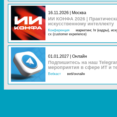
16.11.2026 | Москва
ИИ КОНФА 2026 | Практическ
искусственному интеллекту
Конференция
маркетинг,
hr (кадры),
иск
cx (customer experience)
01.01.2027 | Онлайн
Подпишитесь на наш Telegra
мероприятия в сфере ИТ и т
Вебкаст
веб/онлайн