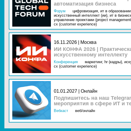
автоматизация бизнеса
Форум
цифровизация,
ит в образовании 
искусственный интеллект (ии),
ит в бизнес
управление проектами (project management
cx (customer experience)
16.11.2026 | Москва
ИИ КОНФА 2026 | Практическ
искусственному интеллекту
Конференция
маркетинг,
hr (кадры),
иск
cx (customer experience)
01.01.2027 | Онлайн
Подпишитесь на наш Telegra
мероприятия в сфере ИТ и т
Вебкаст
веб/онлайн