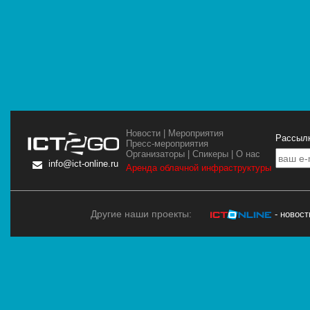
Новости
|
Мероприятия
Рассылк
Пресс-мероприятия
Организаторы
|
Спикеры
|
О нас
info@ict-online.ru
Аренда облачной инфраструктуры
Другие наши проекты:
- новос