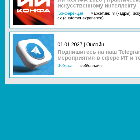
искусственному интеллекту
Конференция
маркетинг,
hr (кадры),
иск
cx (customer experience)
01.01.2027 | Онлайн
Подпишитесь на наш Telegra
мероприятия в сфере ИТ и т
Вебкаст
веб/онлайн