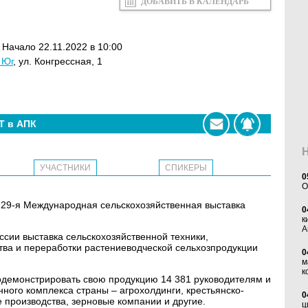
ДОБАВИТЬ В КАЛЕНДАРЬ
. Начало 22.11.2022 в 10:00
 Юг
, ул. Конгрессная, 1
Т в АПК
УЧАСТНИКИ
СПИКЕРЫ
0
O
т 29-я Международная сельскохозяйственная выставка
0
к
А
сии выставка сельскохозяйственной техники,
тва и переработки растениеводческой сельхозпродукции
0
м
к
одемонстрировать свою продукцию 14 381 руководителям и
ого комплекса страны – агрохолдинги, крестьянско-
0
производства, зерновые компании и другие.
ц