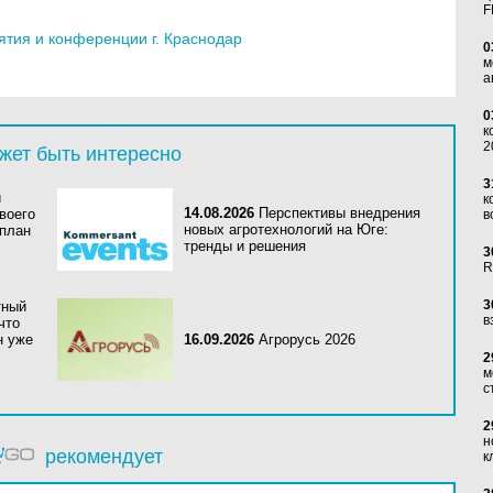
F
тия и конференции г. Краснодар
0
м
а
0
к
2
жет быть интересно
3
й
к
14.08.2026
Перспективы внедрения
воего
в
новых агротехнологий на Юге:
 план
тренды и решения
3
R
3
тный
в
что
н уже
16.09.2026
Агрорусь 2026
2
м
с
2
н
рекомендует
к