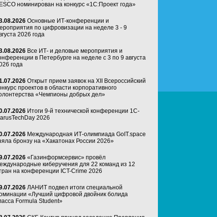
ESCO номинирован на конкурс «1С:Проект года»
3.08.2026
Основные ИТ-конференции и
ероприятия по цифровизации на неделе 3 - 9
вгуста 2026 года
3.08.2026
Все ИТ- и деловые мероприятия и
онференции в Петербурге на неделе с 3 по 9 августа
026 года
1.07.2026
Открыт прием заявок на XII Всероссийский
онкурс проектов в области корпоративного
олонтерства «Чемпионы добрых дел»
0.07.2026
Итоги 9-й технической конференции 1C-
arusTechDay 2026
0.07.2026
Международная ИТ-олимпиада GoIT.space
зяла бронзу на «Хакатонах России 2026»
9.07.2026
«Газинформсервис» провёл
еждународные киберучения для 22 команд из 12
тран на конференции ICT-Crime 2026
9.07.2026
ЛАНИТ подвел итоги специальной
оминации «Лучший цифровой двойник болида
ласса Formula Student»