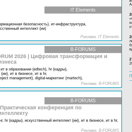
2
А
IT Elements
2
«
н
ормационная безопасность),
ит-инфраструктура,
о
сственный интеллект (ии)
Реклама. IT Elements
2
л
б
B-FORUMS
к
RUM 2026 | Цифровая трансформация и
2
изнеса
2
ит в образовании (edtech),
hr (кадры),
(ии),
ит в бизнесе,
ит в hr,
П
oject management),
digital-маркетинг (martech),
Реклама. B-FORUMS
B-FORUMS
 Практическая конференция по
интеллекту
г,
hr (кадры),
искусственный интеллект (ии),
ит в бизнесе,
ит в hr,
Реклама. B-FORUMS