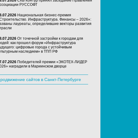
8.07.2026
СКБ Контур принял заседание Правления
ссоциации РУССОФТ
8.07.2026
Национальная бизнес-премия
Строительство. Инфраструктура. Финансы – 2026»:
азваны лауреаты, определившие векторы развития
трасли
8.07.2026
От точечной застройки к городам для
юдей: как прошел форум «Инфраструктура
удущего: цифровые города с устойчивым
ультурным наследием» в ТПП РФ
7.07.2026
Победителей премии «ЭКОТЕХ-ЛИДЕР
026» наградили в Мариинском дворце
родвижение сайтов в Санкт-Петербурге