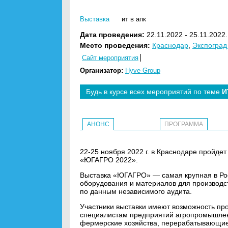
Выставка
ит в апк
Дата проведения:
22.11.2022 - 25.11.2022
Место проведения:
Краснодар
,
Экспоград
Сайт мероприятия
Организатор:
Hyve Group
Будь в курсе всех мероприятий по теме
И
АНОНС
ПРОГРАММА
22-25 ноября 2022 г. в Краснодаре пройде
«ЮГАГРО 2022».
Выставка «ЮГАГРО» — самая крупная в Рос
оборудования и материалов для производс
по данным независимого аудита.
Участники выставки имеют возможность пр
специалистам предприятий агропромышленн
фермерские хозяйства, перерабатывающие 