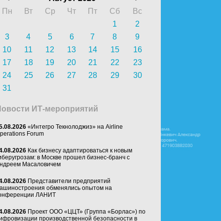
Пн
Вт
Ср
Чт
Пт
Сб
Вс
1
2
3
4
5
6
7
8
9
10
11
12
13
14
15
16
17
18
19
20
21
22
23
24
25
26
27
28
29
30
31
Новости ИТ-мероприятий
5.08.2026
«Интегро Текнолоджиз» на Airline
perations Forum
4.08.2026
Как бизнесу адаптироваться к новым
иберугрозам: в Москве прошел бизнес-бранч с
ндреем Масаловичем
4.08.2026
Представители предприятий
ашиностроения обменялись опытом на
онференции ЛАНИТ
4.08.2026
Проект ООО «ЦЦТ» (Группа «Борлас») по
ифровизации производственной безопасности в