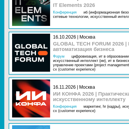
IT Elements 2026
Конференция
иб (информационная безо
сетевые технологии,
искусственный интелл
16.10.2026 | Москва
GLOBAL TECH FORUM 2026 |
автоматизация бизнеса
Форум
цифровизация,
ит в образовании 
искусственный интеллект (ии),
ит в бизнес
управление проектами (project management
cx (customer experience)
16.11.2026 | Москва
ИИ КОНФА 2026 | Практическ
искусственному интеллекту
Конференция
маркетинг,
hr (кадры),
иск
cx (customer experience)