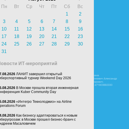
Пн
Вт
Ср
Чт
Пт
Сб
Вс
1
2
3
4
5
6
7
8
9
10
11
12
13
14
15
16
17
18
19
20
21
22
23
24
25
26
27
28
29
30
31
Новости ИТ-мероприятий
7.08.2026
ЛАНИТ завершил открытый
иберспортивный турнир Weekend Day 2026
6.08.2026
В Москве прошла вторая инженерная
онференция Kuber Community Day
5.08.2026
«Интегро Текнолоджиз» на Airline
perations Forum
4.08.2026
Как бизнесу адаптироваться к новым
иберугрозам: в Москве прошел бизнес-бранч с
ндреем Масаловичем