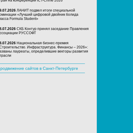
тран на конференции ICT-Crime 2026
9.07.2026
ЛАНИТ подвел итоги специальной
оминации «Лучший цифровой двойник болида
ласса Formula Student»
8.07.2026
СКБ Контур принял заседание Правления
ссоциации РУССОФТ
8.07.2026
Национальная бизнес-премия
Строительство. Инфраструктура. Финансы – 2026»:
азваны лауреаты, определившие векторы развития
трасли
родвижение сайтов в Санкт-Петербурге