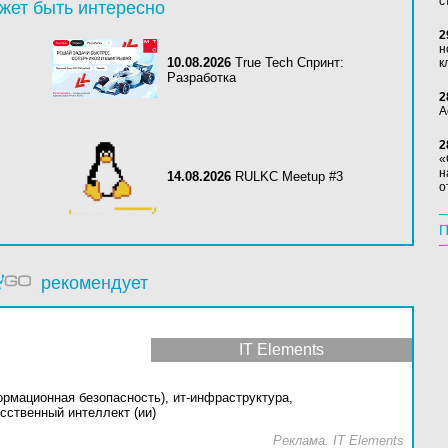
с
жет быть интересно
2
н
10.08.2026
True Tech Спринт:
к
Разработка
2
А
2
«
н
14.08.2026
RULKC Meetup #3
о
П
рекомендует
IT Elements
ормационная безопасность),
ит-инфраструктура,
сственный интеллект (ии)
Реклама. IT Elements