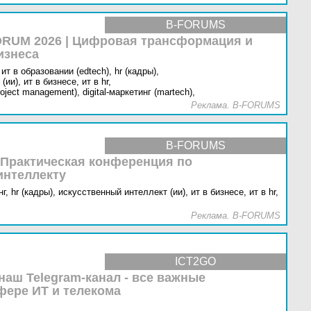
B-FORUMS
RUM 2026 | Цифровая трансформация и
изнеса
ит в образовании (edtech),
hr (кадры),
(ии),
ит в бизнесе,
ит в hr,
oject management),
digital-маркетинг (martech),
Реклама. B-FORUMS
B-FORUMS
 Практическая конференция по
интеллекту
г,
hr (кадры),
искусственный интеллект (ии),
ит в бизнесе,
ит в hr,
Реклама. B-FORUMS
ICT2GO
наш Telegram-канал - все важные
фере ИТ и телекома