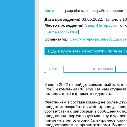
Хакатон
разработка по
,
разработка приложе
Дата проведения:
03.06.2022. Начало в 10
Место проведения:
Санкт-Петербург
, Точ
Сайт мероприятия
Организатор:
Санкт-Петербургский государств
Будь в курсе всех мероприятий по теме
Р
АНОНС
ПРОГРАММА
3 июня 2022 г. пройдет совместный хакат
ГУАП и компании RuFilms. На нем студента
пользователю в формате видеочата.
Участникам в составе команд не более двух
предстоит разработать web-страницу, сод
соответствии с запросами в сообщениях п
предоставят виртуальную машину с удален
применять репозиторий (электронное храни
предоставляемые организаторами. Выделен