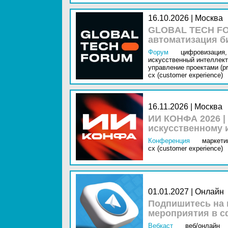
16.10.2026 | Москва
GLOBAL TECH FO
автоматизация б
Форум
цифровизация,
искусственный интеллект 
управление проектами (pr
cx (customer experience)
16.11.2026 | Москва
ИИ КОНФА 2026 |
искусственному 
Конференция
маркетин
cx (customer experience)
01.01.2027 | Онлайн
Подпишитесь на 
мероприятия в с
Вебкаст
веб/онлайн