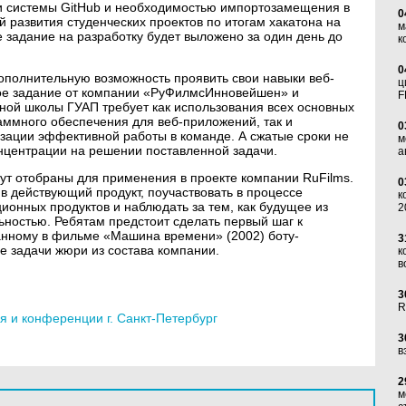
ии системы GitHub и необходимостью импортозамещения в
0
ой развития студенческих проектов по итогам хакатона на
м
задание на разработку будет выложено за один день до
к
0
дополнительную возможность проявить свои навыки веб-
ц
кое задание от компании «РуФилмсИнновейшен» и
F
ой школы ГУАП требует как использования всех основных
аммного обеспечения для веб-приложений, так и
0
низации эффективной работы в команде. А сжатые сроки не
м
онцентрации на решении поставленной задачи.
а
ут отобраны для применения в проекте компании RuFilms.
0
 в действующий продукт, поучаствовать в процессе
к
онных продуктов и наблюдать за тем, как будущее из
2
ностью. Ребятам предстоит сделать первый шаг к
занному в фильме «Машина времени» (2002) боту-
3
е задачи жюри из состава компании.
к
в
3
R
 и конференции г. Санкт-Петербург
3
в
2
м