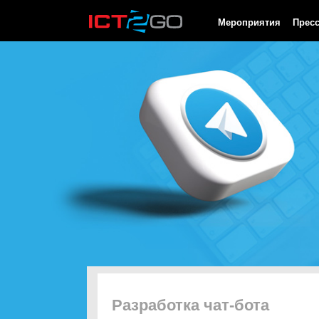
HTTP/1.0 200 OK Cache-Control: no-cache, private Date: Sat, 08 
Мероприятия
Прес
Разработка чат-бота