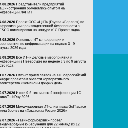
4.08.2026
Представители предприятий
ашиностроения обменялись опытом на
онференции ЛАНИТ
4.08.2026
Проект ООО «ЦЦТ» (Группа «Борлас») по
ифровизации производственной безопасности в
ESCO номинирован на конкурс «1С:Проект года»
3.08.2026
Основные ИТ-конференции и
ероприятия по цифровизации на неделе 3 - 9
вгуста 2026 года
3.08.2026
Все ИТ- и деловые мероприятия и
онференции в Петербурге на неделе с 3 по 9 августа
026 года
1.07.2026
Открыт прием заявок на XII Всероссийский
онкурс проектов в области корпоративного
олонтерства «Чемпионы добрых дел»
0.07.2026
Итоги 9-й технической конференции 1C-
arusTechDay 2026
0.07.2026
Международная ИТ-олимпиада GoIT.space
зяла бронзу на «Хакатонах России 2026»
9.07.2026
«Газинформсервис» провёл
еждународные киберучения для 22 команд из 12