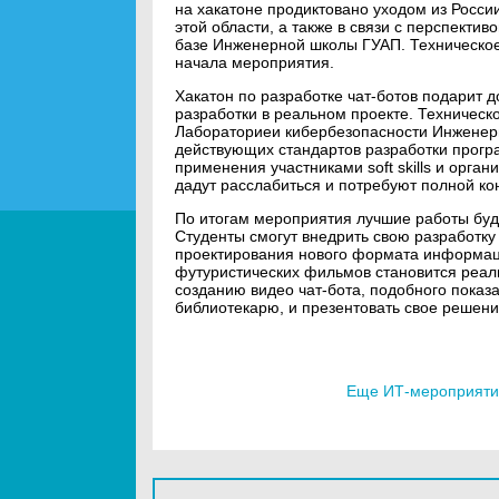
на хакатоне продиктовано уходом из Росс
этой области, а также в связи с перспектив
базе Инженерной школы ГУАП. Техническое 
начала мероприятия.
Хакатон по разработке чат-ботов подарит 
разработки в реальном проекте. Техничес
Лабораториеи кибербезопасности Инженерн
действующих стандартов разработки прогр
применения участниками soft skills и орга
дадут расслабиться и потребуют полной к
По итогам мероприятия лучшие работы буд
Студенты смогут внедрить свою разработку
проектирования нового формата информаци
футуристических фильмов становится реаль
созданию видео чат-бота, подобного пока
библиотекарю, и презентовать свое решени
Еще ИТ-мероприятия