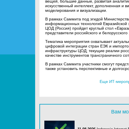
вещей, большие данные, развитая аналити
искусственный интеллект, дополненная и в
моделирования и визуализации.
В рамках Саммита под эгидой Министерств
информационных технологий Евразийской э
ЦОД (Россия) пройдет круглый стол «Евраз
представители российского и белорусского
Тематика мероприятия охватывает актуаль
цифровой интеграции стран ЕЭК и импор
инфраструктуры ЦОД; текущие реалии росс
качестве инструментов трансграничного со
В рамках Саммита участники смогут предс
также установить перспективные и долгоср
Еще ИТ-меропр
Вам мо