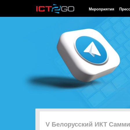
HTTP/1.0 200 OK Cache-Control: no-cache, private Date: Fri, 07 
Мероприятия
Прес
V Белорусский ИКТ Самми