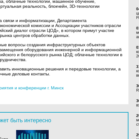
ка, облачные технологии, машинное обучение,
иртуальная реальность, блокчейн, 3D-технологии
0
ц
F
а связи и информатизации, Департамента
кономической комиссии и Ассоциации участников отрасли
0
ийский диалог отрасли ЦОД», в котором примут участие
м
 рынка центров обработки данных.
а
ные вопросы создания инфраструктурных объектов
0
тозамещения оборудования инженерной и информационной
к
ийского и белорусского рынка ЦОД; облачные технологии в
2
трудничества.
3
тавить инновационные решения и передовые технологии, а
к
очные деловые контакты.
в
3
иятия и конференции г. Минск
R
3
в
2
жет быть интересно
м
с
2