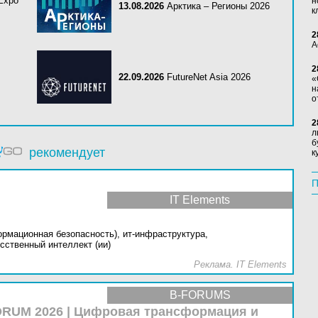
 Expo
н
13.08.2026
Арктика – Регионы 2026
к
2
А
2
22.09.2026
FutureNet Asia 2026
«
н
о
2
л
б
рекомендует
к
П
IT Elements
ормационная безопасность),
ит-инфраструктура,
сственный интеллект (ии)
Реклама. IT Elements
B-FORUMS
RUM 2026 | Цифровая трансформация и