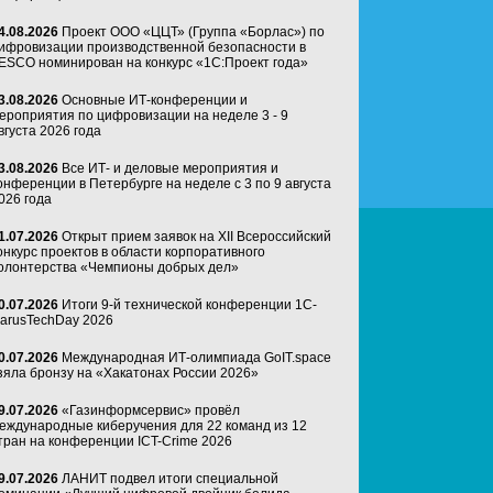
4.08.2026
Проект ООО «ЦЦТ» (Группа «Борлас») по
ифровизации производственной безопасности в
ESCO номинирован на конкурс «1С:Проект года»
3.08.2026
Основные ИТ-конференции и
ероприятия по цифровизации на неделе 3 - 9
вгуста 2026 года
3.08.2026
Все ИТ- и деловые мероприятия и
онференции в Петербурге на неделе с 3 по 9 августа
026 года
1.07.2026
Открыт прием заявок на XII Всероссийский
онкурс проектов в области корпоративного
олонтерства «Чемпионы добрых дел»
0.07.2026
Итоги 9-й технической конференции 1C-
arusTechDay 2026
0.07.2026
Международная ИТ-олимпиада GoIT.space
зяла бронзу на «Хакатонах России 2026»
9.07.2026
«Газинформсервис» провёл
еждународные киберучения для 22 команд из 12
тран на конференции ICT-Crime 2026
9.07.2026
ЛАНИТ подвел итоги специальной