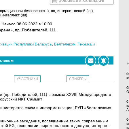
ДОБАВИТЬ В КАЛЕНДАРЬ
формационная безопасность)
,
по
,
интернет вещей (iot)
,
 интеллект (ии)
. Начало 08.06.2022 в 10:00
рена», пр. Победителей, 111
изации Республики Беларусь
,
Белтелеком
,
Техника и
елеком
0
к
УЧАСТНИКИ
СПИКЕРЫ
0
O
» (пр. Победителей, 111) в рамках XXVIII Международного
орусский ИКТ Саммит.
0
к
инистерство связи и информатизации, РУП «Белтелеком»,
А
0
екционные заседания, посвященные таким современным
м
сетей 5G, технологии широкополосного доступа, интернет
к