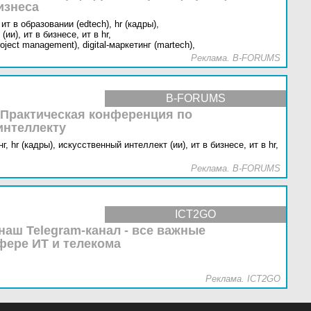
изнеса
ит в образовании (edtech),
hr (кадры),
(ии),
ит в бизнесе,
ит в hr,
oject management),
digital-маркетинг (martech),
Реклама. B-FORUMS
B-FORUMS
 Практическая конференция по
интеллекту
г,
hr (кадры),
искусственный интеллект (ии),
ит в бизнесе,
ит в hr,
Реклама. B-FORUMS
ICT2GO
наш Telegram-канал - все важные
фере ИТ и телекома
Реклама. ICT2GO