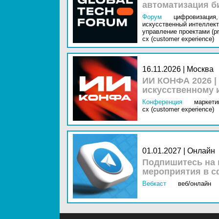
автоматизация б
Форум
цифровизация,
искусственный интеллект 
управление проектами (pr
cx (customer experience)
16.11.2026 | Москва
ИИ КОНФА 2026 |
искусственному 
Конференция
маркетин
cx (customer experience)
01.01.2027 | Онлайн
Подпишитесь на 
мероприятия в с
Вебкаст
веб/онлайн