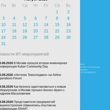
Пн
Вт
Ср
Чт
Пт
Сб
Вс
1
2
3
4
5
6
7
8
9
10
11
12
13
14
15
16
17
18
19
20
21
22
23
24
25
26
27
28
29
30
31
Новости ИТ-мероприятий
6.08.2026
В Москве прошла вторая инженерная
онференция Kuber Community Day
5.08.2026
«Интегро Текнолоджиз» на Airline
perations Forum
4.08.2026
Как бизнесу адаптироваться к новым
иберугрозам: в Москве прошел бизнес-бранч с
ндреем Масаловичем
4.08.2026
Представители предприятий
ашиностроения обменялись опытом на
онференции ЛАНИТ