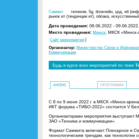
Саммит
телеком
,
5g
,
блокчейн
,
цод
,
иб (ин
рынок ит (тенденции ит)
,
облака
,
искусственный
Дата проведения:
08.06.2022 - 09.06.2022
Место проведения:
Минск
, МКСК «Минск-а
Сайт мероприятия
Организатор:
Министерство Связи и Информат
Коммуникации
Будь в курсе всех мероприятий по теме
Т
АНОНС
ПРОГРАММА
С 8 по 9 июня 2022 г. в МКСК «Минск-арена
ИКТ форума «ТИБО-2022» состоится V Бел
Организаторами мероприятия выступают М
ЗАО «Техника и коммуникации».
Формат Саммита включает Пленарное и С
технологическим трендам, как технологии 