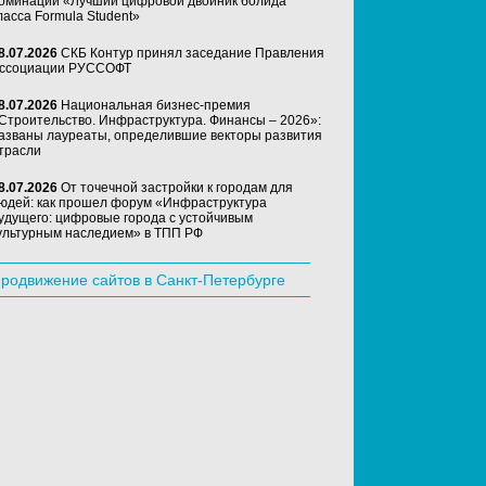
оминации «Лучший цифровой двойник болида
ласса Formula Student»
8.07.2026
СКБ Контур принял заседание Правления
ссоциации РУССОФТ
8.07.2026
Национальная бизнес-премия
Строительство. Инфраструктура. Финансы – 2026»:
азваны лауреаты, определившие векторы развития
трасли
8.07.2026
От точечной застройки к городам для
юдей: как прошел форум «Инфраструктура
удущего: цифровые города с устойчивым
ультурным наследием» в ТПП РФ
родвижение сайтов в Санкт-Петербурге