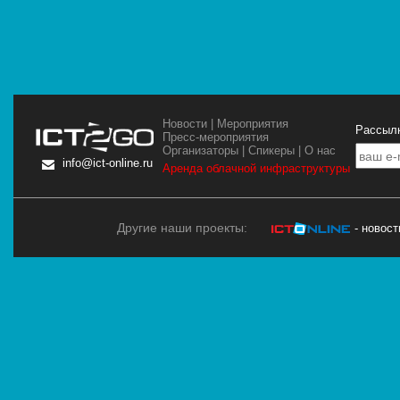
Новости
|
Мероприятия
Рассылк
Пресс-мероприятия
Организаторы
|
Спикеры
|
О нас
info@ict-online.ru
Аренда облачной инфраструктуры
Другие наши проекты:
- новос