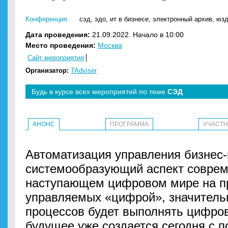
Конференция
сэд
,
эдо
,
ит в бизнесе
,
электронный архив
,
юз
Дата проведения:
21.09.2022. Начало в 10:00
Место проведения:
Москва
Сайт мероприятия
Организатор:
TAdviser
Будь в курсе всех мероприятий по теме
СЭД
АНОНС
ПРОГРАММА
УЧАСТ
Автоматизация управления бизнес
системообразующий аспект соврем
наступающем цифровом мире на п
управляемых «цифрой», значитель
процессов будет выполнять цифров
будущее уже создается сегодня с