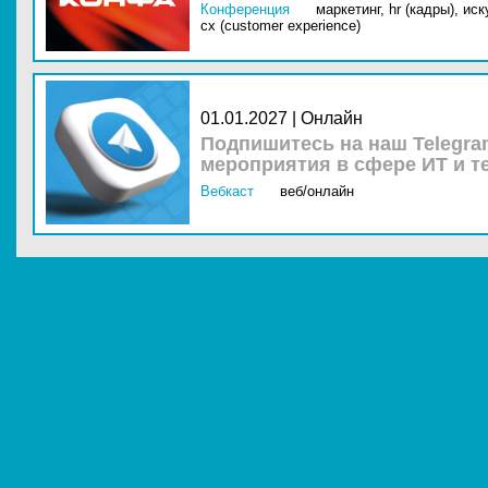
Конференция
маркетинг,
hr (кадры),
иск
cx (customer experience)
01.01.2027 | Онлайн
Подпишитесь на наш Telegra
мероприятия в сфере ИТ и т
Вебкаст
веб/онлайн