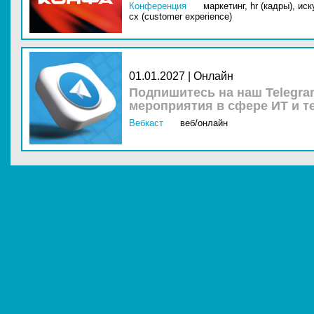
Конференция
маркетинг,
hr (кадры),
иск
cx (customer experience)
01.01.2027 | Онлайн
Подпишитесь на наш Telegra
мероприятия в сфере ИТ и т
Вебкаст
веб/онлайн