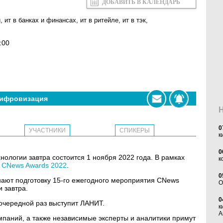
ДОБАВИТЬ В КАЛЕНДАРЬ
и
,
ит в банках и финансах
,
ит в ритейле
,
ит в тэк
,
:00
ифровизация
0
УЧАСТНИКИ
СПИКЕРЫ
к
0
огии завтра состоится 1 ноября 2022 года. В рамках
к
я
CNews Awards 2022
.
0
нают подготовку 15-го ежегодного мероприятия CNews
O
 завтра.
0
очередной раз выступит ЛАНИТ.
к
А
омпаний, а также независимые эксперты и аналитики примут