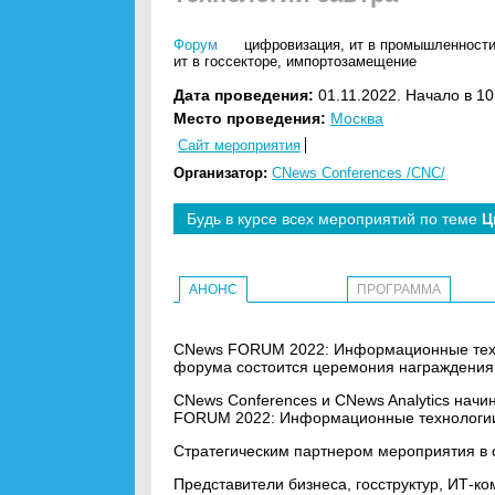
Форум
цифровизация
,
ит в промышленност
ит в госсекторе
,
импортозамещение
Дата проведения:
01.11.2022. Начало в 10
Место проведения:
Москва
Сайт мероприятия
Организатор:
CNews Conferences /CNC/
Будь в курсе всех мероприятий по теме
Ц
АНОНС
ПРОГРАММА
CNews FORUM 2022: Информационные технол
форума состоится церемония награждени
CNews Conferences и CNews Analytics начи
FORUM 2022: Информационные технологии
Стратегическим партнером мероприятия в 
Предcтавители бизнеса, госструктур, ИТ-к