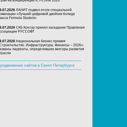
тран на конференции ICT-Crime 2026
9.07.2026
ЛАНИТ подвел итоги специальной
оминации «Лучший цифровой двойник болида
ласса Formula Student»
8.07.2026
СКБ Контур принял заседание Правления
ссоциации РУССОФТ
8.07.2026
Национальная бизнес-премия
Строительство. Инфраструктура. Финансы – 2026»:
азваны лауреаты, определившие векторы развития
трасли
родвижение сайтов в Санкт-Петербурге