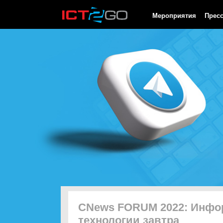
HTTP/1.0 200 OK Cache-Control: no-cache, private Date: Sun, 09 
Мероприятия
Прес
CNews FORUM 2022: Инф
технологии завтра