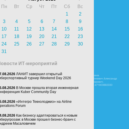
Пн
Вт
Ср
Чт
Пт
Сб
Вс
1
2
3
4
5
6
7
8
9
10
11
12
13
14
15
16
17
18
19
20
21
22
23
24
25
26
27
28
29
30
31
Новости ИТ-мероприятий
7.08.2026
ЛАНИТ завершил открытый
иберспортивный турнир Weekend Day 2026
6.08.2026
В Москве прошла вторая инженерная
онференция Kuber Community Day
5.08.2026
«Интегро Текнолоджиз» на Airline
perations Forum
4.08.2026
Как бизнесу адаптироваться к новым
иберугрозам: в Москве прошел бизнес-бранч с
ндреем Масаловичем