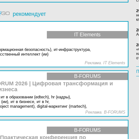
с
2
рекомендует
н
к
2
IT Elements
А
2
ормационная безопасность),
ит-инфраструктура,
«
н
сственный интеллект (ии)
о
Реклама. IT Elements
П
B-FORUMS
RUM 2026 | Цифровая трансформация и
изнеса
ит в образовании (edtech),
hr (кадры),
(ии),
ит в бизнесе,
ит в hr,
oject management),
digital-маркетинг (martech),
Реклама. B-FORUMS
B-FORUMS
 Практическая конференция по