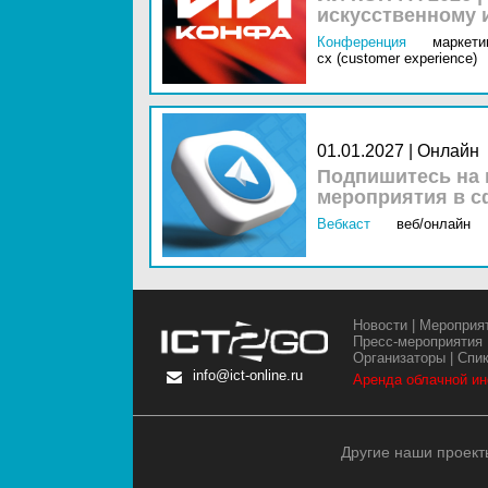
искусственному 
Конференция
маркетин
cx (customer experience)
01.01.2027 | Онлайн
Подпишитесь на 
мероприятия в с
Вебкаст
веб/онлайн
Новости
|
Мероприя
Пресс-мероприятия
Организаторы
|
Спи
info@ict-online.ru
Аренда облачной и
Другие наши проект