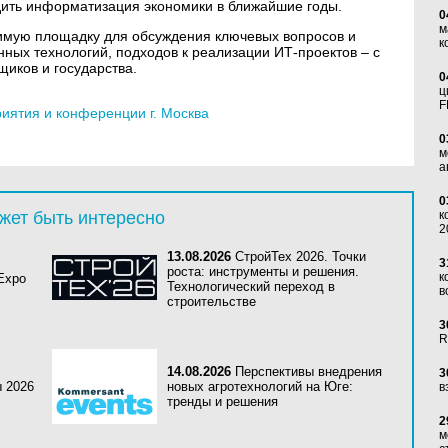
ходить информатизация экономики в ближайшие годы.
0
м
имую площадку для обсуждения ключевых вопросов и
к
ных технологий, подходов к реализации ИТ-проектов – с
щиков и государства.
0
ц
F
ятия и конференции г. Москва
0
м
а
0
жет быть интересно
к
2
13.08.2026
СтройТех 2026. Точки
3
роста: инструменты и решения.
к
 Expo
Технологический переход в
в
строительстве
3
R
14.08.2026
Перспективы внедрения
3
ы 2026
новых агротехнологий на Юге:
в
тренды и решения
2
м