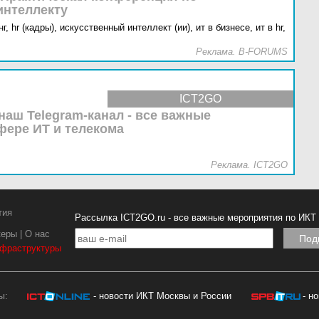
интеллекту
г,
hr (кадры),
искусственный интеллект (ии),
ит в бизнесе,
ит в hr,
Реклама. B-FORUMS
ICT2GO
наш Telegram-канал - все важные
фере ИТ и телекома
Реклама. ICT2GO
тия
Рассылка ICT2GO.ru - все важные мероприятия по ИКТ
керы
|
О нас
нфраструктуры
ы:
- новости ИКТ Москвы и России
- н