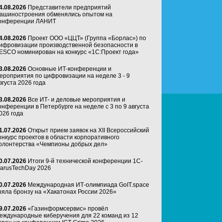
4.08.2026
Представители предприятий
ашиностроения обменялись опытом на
онференции ЛАНИТ
4.08.2026
Проект ООО «ЦЦТ» (Группа «Борлас») по
ифровизации производственной безопасности в
ESCO номинирован на конкурс «1С:Проект года»
3.08.2026
Основные ИТ-конференции и
ероприятия по цифровизации на неделе 3 - 9
вгуста 2026 года
3.08.2026
Все ИТ- и деловые мероприятия и
онференции в Петербурге на неделе с 3 по 9 августа
026 года
1.07.2026
Открыт прием заявок на XII Всероссийский
онкурс проектов в области корпоративного
олонтерства «Чемпионы добрых дел»
0.07.2026
Итоги 9-й технической конференции 1C-
arusTechDay 2026
0.07.2026
Международная ИТ-олимпиада GoIT.space
зяла бронзу на «Хакатонах России 2026»
9.07.2026
«Газинформсервис» провёл
еждународные киберучения для 22 команд из 12