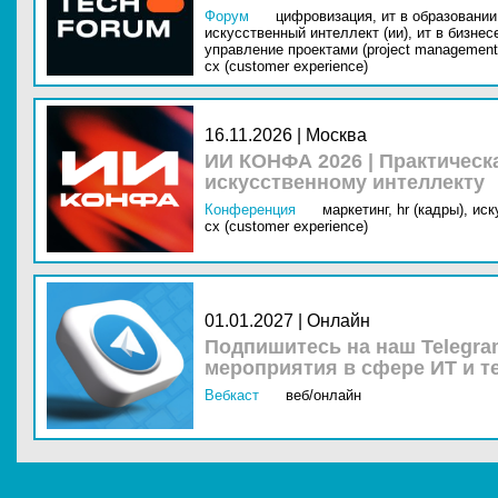
Форум
цифровизация,
ит в образовании 
искусственный интеллект (ии),
ит в бизнес
управление проектами (project management
cx (customer experience)
16.11.2026 | Москва
ИИ КОНФА 2026 | Практическ
искусственному интеллекту
Конференция
маркетинг,
hr (кадры),
иск
cx (customer experience)
01.01.2027 | Онлайн
Подпишитесь на наш Telegra
мероприятия в сфере ИТ и т
Вебкаст
веб/онлайн