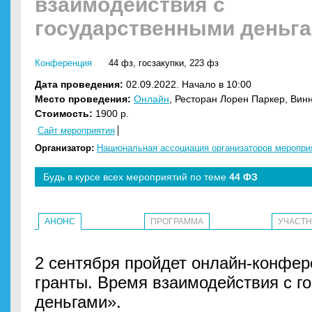
взаимодействия с
государственными деньг
Конференция
44 фз
,
госзакупки
,
223 фз
Дата проведения:
02.09.2022. Начало в 10:00
Место проведения:
Онлайн
, Ресторан Лорен Паркер, Ви
Стоимость:
1900 р.
Сайт мероприятия
Организатор:
Национальная ассоциация организаторов меропр
Будь в курсе всех мероприятий по теме
44 ФЗ
АНОНС
ПРОГРАММА
УЧАСТ
2 сентября пройдет онлайн-конфер
гранты. Время взаимодействия с г
деньгами».